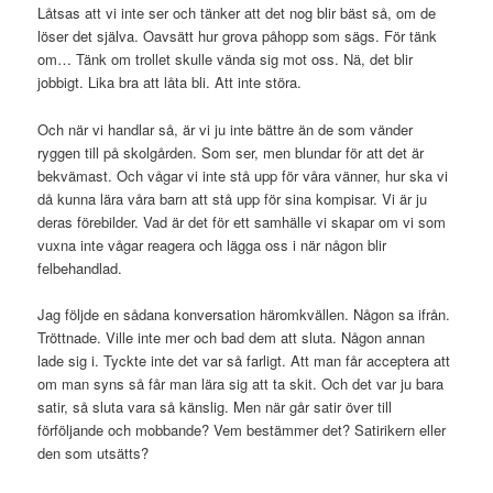
Låtsas att vi inte ser och tänker att det nog blir bäst så, om de
löser det själva. Oavsätt hur grova påhopp som sägs. För tänk
om… Tänk om trollet skulle vända sig mot oss. Nä, det blir
jobbigt. Lika bra att låta bli. Att inte störa.
Och när vi handlar så, är vi ju inte bättre än de som vänder
ryggen till på skolgården. Som ser, men blundar för att det är
bekvämast. Och vågar vi inte stå upp för våra vänner, hur ska vi
då kunna lära våra barn att stå upp för sina kompisar. Vi är ju
deras förebilder. Vad är det för ett samhälle vi skapar om vi som
vuxna inte vågar reagera och lägga oss i när någon blir
felbehandlad.
Jag följde en sådana konversation häromkvällen. Någon sa ifrån.
Tröttnade. Ville inte mer och bad dem att sluta. Någon annan
lade sig i. Tyckte inte det var så farligt. Att man får acceptera att
om man syns så får man lära sig att ta skit. Och det var ju bara
satir, så sluta vara så känslig. Men när går satir över till
förföljande och mobbande? Vem bestämmer det? Satirikern eller
den som utsätts?