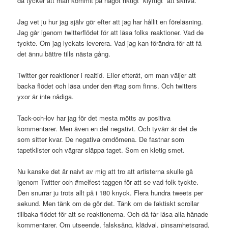
då tycker att man kommit på något riktigt ”klyftigt” att skriva.
Jag vet ju hur jag själv gör efter att jag har hållit en föreläsning.
Jag går igenom twitterflödet för att läsa folks reaktioner. Vad de
tyckte. Om jag lyckats leverera. Vad jag kan förändra för att få
det ännu bättre tills nästa gång.
Twitter ger reaktioner i realtid. Eller efteråt, om man väljer att
backa flödet och läsa under den #tag som finns. Och twitters
yxor är inte nådiga.
Tack-och-lov har jag för det mesta mötts av positiva
kommentarer. Men även en del negativt. Och tyvärr är det de
som sitter kvar. De negativa omdömena. De fastnar som
tapetklister och vägrar släppa taget. Som en kletig smet.
Nu kanske det är naivt av mig att tro att artisterna skulle gå
igenom Twitter och #melfest-taggen för att se vad folk tyckte.
Den snurrar ju trots allt på i 180 knyck. Flera hundra tweets per
sekund. Men tänk om de gör det. Tänk om de faktiskt scrollar
tillbaka flödet för att se reaktionerna. Och då får läsa alla hånade
kommentarer. Om utseende, falsksång, klädval, pinsamhetsgrad,