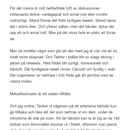
För det mesta är mitt twitterflöde fyllt av diskussioner,
intressanta länkar, vardagsprat och annat mer eller mindre
matnyttigt. Ibland flimrar det förbi syrligare tweets. Ibland rasas
det i större drev. Och ytterst sällan, men det händer, dyker det
upp ett och annat troll. Men på det stora hela en plats att trivas
på.
Men så inträffar något som gör att den feed jag är van vid att se,
totalt byter skepnad. Och Twitter i stället blir en slags tävling i
jakten på retweets. Hela flödet blir syrligt, ironiserande och
hånfullt. Där fyndigaste tweet vinner. Oavsett om fyndig = elak.
Där majoriteten av twittrare i mitt flöde går att jämföra med de
värsta trollen.
Melodifestivalen är ett sådan tillfälle.
Och jag undrar. Tänker ni någonsin på att artisterna faktiskt kan
gå tillbaka och läsa allt det som twittras ut om dem, under de
minuterna de står på scen. Att de faktiskt kan ta åt sig av de 140
tecken som blixtsnabbt skickas ut i flödet, eftersom man precis