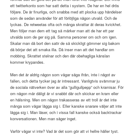
ett twitterkonto som har satt detta i system. De har en hel drös
följare. De är finurliga, och snabba med att plocka upp händelser
som de sedan använder för att förlöjliga någon utvald. Och de
lyckas. De retweetas ofta och många skrattar åt deras kvickhet.
Men följer man dem ett tag så märker man att de har ett par
utvalda som de ger sig på. Samma personer om och om igen.
Skalar man då bort den satir de så skickligt gömmer sig bakom
då börjar det att smaka illa. Då inser man att det handlar om
mobbing. Skrattet stelnar och den där obehagliga känslan
kommer krypandes.
Men det är aldrig någon som vågar säga ifrån, inte i något av
fallen, och detta tycker jag är intressant. Vanligtvis svämmar ju
de sociala nätverken över av alla ”gulligullpepp” och kramisar. För
om någon mår dåligt är vi snabbt där och skickar en kram eller
en hälsning. Men om någon trakasseras av ett troll är det inte
många som vågar lägga sig i. Eller kanske snarare väljer att inte
lägga sig i. Man läser, och i vissa fall kanske också backtrackar
konversationen. Men man säger inget.
Varför vågar vi inte? Vad är det som gör att vi hellre håller tyst.