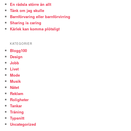
En rädsla större än allt
Tänk om jag skulle
Barnförvaring eller barnförvirring
Sharing is caring
Kärlek kan komma plötsligt
KATEGORIER
Blogg100
Design
Jobb
Livet
Mode
Musik
Nätet
Reklam
Roligheter
Tankar
Träning
Typsnitt
Uncategorized