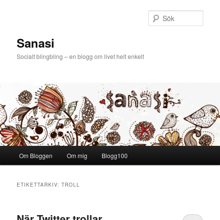
Sök
Sanasi
Socialt blingbling – en blogg om livet helt enkelt
Huvudmeny
Om Bloggen
Om mig
Blogg100
Hoppa till huvudinnehåll
Hoppa till sekundärt innehåll
ETIKETTARKIV:
TROLL
När Twitter trollar