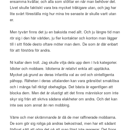
ensamma kvällar, och alla som stöttar en när man behöver det.
Livet skulle faktiskt vara bra mycket tråkigare utan, och jag har
lite svårt föreställa mig hur mina tre senaste år skulle varit utan
er.
Men tyvärr finns det ju en baksida med allt. Och ju längre tid man
rör sig i den här världen, ju fler kontakter och konton man lägger
till i sitt flöde desto oftare möter man dem. De som är där enbart
för att förstöra för andra.
Ni kallar dem troll. Jag skulle vilja dela upp dem i två kategorier.
Idioter och mobbare. Idioterna är relativt enkla att upptäcka.
Mycket på grund av deras infantila val av ord och ointelligenta
påhopp. Råheten i deras uttalanden kan vara gränslöst smaklösa
och i många fall riktigt obehagliga. Det bästa är egentligen att
blocka dem. Men det är olustigt att det finns människor som inte
skyr sig från att skriva sådana elakheter om andra. Och det kan
inte ses som annat än ren mobbing.
Värre och mer skrämmande är då de mer raffinerade mobbarna.
De som gör sig roliga på andras bekostnad, men har ett sådant
förfinat sätt att göra det på att man först inte reagerar. Det finns