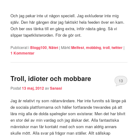
Och jag pekar inte ut någon speciell. Jag exkluderar inte mig
själv. Den här gången drar jag faktiskt hela feeden över en kam.
Och ber oss tänka till en gång extra, inför nästa gång. Så vi
slipper tapetklisterorden. För de gör ont.
Publicerat i
Blogg100
,
Nätet
|
Märkt
Melfest
,
mobbing
,
troll
,
twitter
|
1
Kommentar
Troll, idioter och mobbare
13
Postat
13 maj, 2012
av
Sanasi
Jag är relativt ny som nätanvändare. Har inte funnits så länge på
de sociala plattformarna och håller fortfarande trevandes på att
lära mig alla de dolda spelregler som existerar. Men det har blivit
en stor del av min vardag och jag älskar det. Alla fantastiska
människor man får kontakt med och som man aldrig annars
skulle mött. Alla svar på frågor man ställer. Allt sällskap