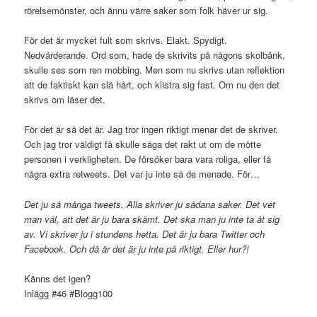
rörelsemönster, och ännu värre saker som folk häver ur sig.
För det är mycket fult som skrivs. Elakt. Spydigt.
Nedvärderande. Ord som, hade de skrivits på någons skolbänk,
skulle ses som ren mobbing. Men som nu skrivs utan reflektion
att de faktiskt kan slå hårt, och klistra sig fast. Om nu den det
skrivs om läser det.
För det är så det är. Jag tror ingen riktigt menar det de skriver.
Och jag tror väldigt få skulle säga det rakt ut om de mötte
personen i verkligheten. De försöker bara vara roliga, eller få
några extra retweets. Det var ju inte så de menade. För…
Det ju så många tweets. Alla skriver ju sådana saker. Det vet
man väl, att det är ju bara skämt. Det ska man ju inte ta åt sig
av. Vi skriver ju i stundens hetta. Det är ju bara Twitter och
Facebook. Och då är det är ju inte på riktigt.
Eller hur?!
Känns det igen?
Inlägg #46 #Blogg100