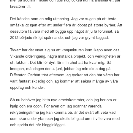
kreatörer till.
Det kändes som en rolig utmaning. Jag var sugen på att testa
småskaligt igen efter att under flera år jobbat på större byråer. Att
dessutom få vara med att bygga upp något är ju få förunnat, så
2012 började riktigt spännande, och jag var grymt taggad.
Tyvärr har det visat sig nu att konjunkturen kom ikapp även oss.
Vikande orderingång, några inställda projekt, och verkligheten är
ett faktum. Det blir för dyrt för min chef att ha kvar mig. Så
imorgon, måndagen den 4 juni, jobbar jag min sista dag på
Differator. Oerhört trist eftersom jag tycker att den här våren har
varit fantastiskt rolig och jag kommer att sakna många av våra
uppdrag och kunder.
Så nu behöver jag hitta nya arbetskamrater, och jag ber om er
hjälp och era ögon. För även om jag scannar varenda
rekryteringsfirma jag kan komma på, är det svårt att veta vad
som sker under ytan och jag skulle bli glad om ni ville vara med
och sprida det här blogginlägget.