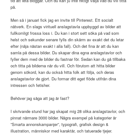
tid att leta bloggar. Och du kan ju inte riktigt välja vad du vill titta
på.
Men så i januari fick jag en invite till Pinterest. Ett socialt
nätverk. En slags virituell anslagstavla uppbyggd av bilder att
fullkomligt frossa loss i. Du kan i stort sett söka på vad som
helst och sekunder senare fylls din skärm av exakt det du letar
efter (nåja nästan exakt i alla fall). Och det fina är att du kan
samla på dessa bilder. Du skapar dina egna anslagstavlor och
fyller dem med de bilder du fastnar för. Sedan kan du gå tillbaka
och titta på bilderna när du vill. Och förutom att hitta bilder
genom sökord, kan du också hitta folk att följa, och deras
anslagstavlor de gjort. Du formar ditt eget flöde utifrån dina
intressen och fetisher.
Behöver jag säga att jag är fast?
I skrivande stund har jag skapat mig 28 olika anslagstavlor, och
pinnat närmare 3000 bilder. Några exempel på kategorier är
”Smarta annonskampanjer”, typografi, grafisk design &
illustration, människor med karaktär, och tatuerade tjejer.