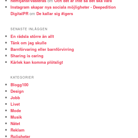
hemtjanst-vasteras
om
Och det är inte så det ska vara
Instagram skapar nya sociala möjligheter - Deepedition
DigitalPR
om
De kallar sig #igers
SENASTE INLÄGGEN
En rädsla större än allt
Tänk om jag skulle
Barnförvaring eller barnförvirring
Sharing is caring
Kärlek kan komma plötsligt
KATEGORIER
Blogg100
Design
Jobb
Livet
Mode
Musik
Nätet
Reklam
Roligheter