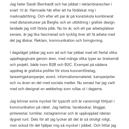
Jag heter Sarah Bernhardt och har jobbat i reklambranschen i
snart 10 år. Hamnade här efter att ha förälskat mig i
marknadsföring. Och efter ett par år på konstskola kombinerat
med distanskurser på Berghs och en utbildning i grafisk design
landade jag mitt första jobb. Nu tio år, och ett par arbetsplatser
senare, är jag lika fascinerad och lycklig över att få arbeta med
det jag älskar. Reklam, kommunikation och formgivning.
I dagsläget jobbar jag som ad och har jobbat med ett flertal olika
uppdragsgivare genom åren, med många olika typer av önskemål
och projekt, både inom B2B och B2C. Exempel på sådana
uppdrag är grafiska profiler för stora koncernföretag,
lanseringskampanjer, event, informationsmateriel, kampanjsiter
och nu även en del med sociala medier. Nu senast har jag varit
med och designat en webbshop som rullas ut i dagarna.
Jag brinner extra mycket för typsnitt och är vansinnigt förtjust i
kommunikation på nätet. Jag twittrar, facebookar, bloggar,
pinterestar, tumblar, instagrammar och är uppkopplad nästan
dygnet runt. Dels för att jag tycker att det är så otroligt roligt,
men också för det hjälper mig så mycket i jobbet. Och hittar jag