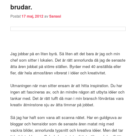
brudar.
Postat
17 maj, 2012
av
Sanasi
Jag jobbar på en liten byrå. Så liten att det bara är jag och min
chef som sitter i lokalen. Det är rätt annorlunda då jag de senaste
åtta åren jobbat på större ställen. Byråer med 40 anställda eller
fler, där hela atmosfären vibrerat i idéer och kreativitet.
Utmaningen när man sitter ensam är att hitta inspiration. Du har
ingen att fascineras av, och än mindre någon att utbyta idéer och
tankar med. Det är rätt tufft då man i min bransch förväntas vara
kreativ åtminstone sju av åtta timmar på jobbet.
Så jag har haft som vana att scanna nätet. Har en guldgruva av
bloggar och hemsidor som de senaste åren matat mig med
vackra bilder, annorlunda typsnitt och kreativa idéer. Men det tar