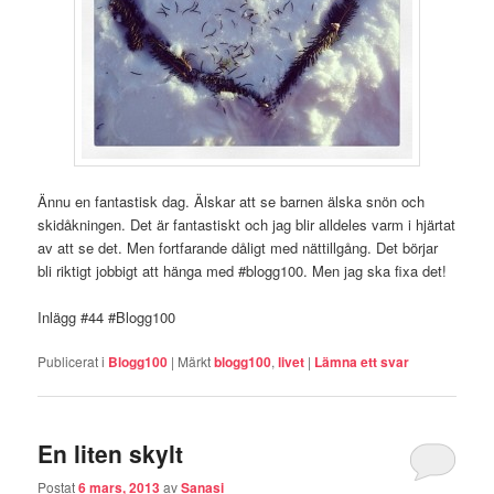
Ännu en fantastisk dag. Älskar att se barnen älska snön och
skidåkningen. Det är fantastiskt och jag blir alldeles varm i hjärtat
av att se det. Men fortfarande dåligt med nättillgång. Det börjar
bli riktigt jobbigt att hänga med #blogg100. Men jag ska fixa det!
Inlägg #44 #Blogg100
Publicerat i
Blogg100
|
Märkt
blogg100
,
livet
|
Lämna ett svar
En liten skylt
Postat
6 mars, 2013
av
Sanasi