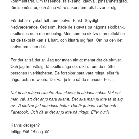
kommentarer. Om utseende, falsksång, klädval, pinsamhetsgrad,
rörelsemönster, och ännu värre saker som folk häver ur sig.
För det är mycket fult som skrivs. Elakt. Spydigt.
Nedvärderande. Ord som, hade de skrivits på någons skolbänk,
skulle ses som ren mobbing. Men som nu skrivs utan reflektion
att de faktiskt kan slå hårt, och klistra sig fast. Om nu den det
skrivs om läser det.
För det är så det är. Jag tror ingen riktigt menar det de skriver.
Och jag tror väldigt få skulle säga det rakt ut om de mötte
personen i verkligheten. De försöker bara vara roliga, eller få
några extra retweets. Det var ju inte så de menade. För…
Det ju så många tweets. Alla skriver ju sådana saker. Det vet
man väl, att det är ju bara skämt. Det ska man ju inte ta åt sig
av. Vi skriver ju i stundens hetta. Det är ju bara Twitter och
Facebook. Och då är det är ju inte på riktigt.
Eller hur?!
Känns det igen?
Inlägg #46 #Blogg100