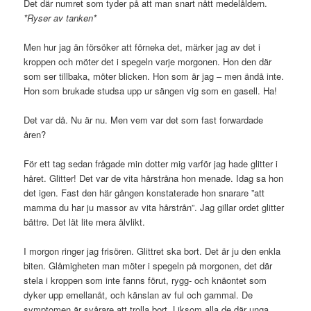
Det där numret som tyder på att man snart nått medelåldern.
*Ryser av tanken*
Men hur jag än försöker att förneka det, märker jag av det i
kroppen och möter det i spegeln varje morgonen. Hon den där
som ser tillbaka, möter blicken. Hon som är jag – men ändå inte.
Hon som brukade studsa upp ur sängen vig som en gasell. Ha!
Det var då. Nu är nu. Men vem var det som fast forwardade
åren?
För ett tag sedan frågade min dotter mig varför jag hade glitter i
håret. Glitter! Det var de vita hårstråna hon menade. Idag sa hon
det igen. Fast den här gången konstaterade hon snarare ”att
mamma du har ju massor av vita hårstrån”. Jag gillar ordet glitter
bättre. Det lät lite mera älvlikt.
I morgon ringer jag frisören. Glittret ska bort. Det är ju den enkla
biten. Glåmigheten man möter i spegeln på morgonen, det där
stela i kroppen som inte fanns förut, rygg- och knäontet som
dyker upp emellanåt, och känslan av ful och gammal. De
symptomen är svårare att trolla bort. Liksom alla de där unga