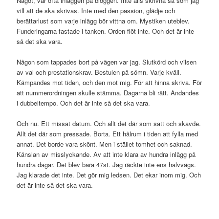
Något, var ofta inläggen på bloggen. Inte alls skrivna så som jag
vill att de ska skrivas. Inte med den passion, glädje och
berättarlust som varje inlägg bör vittna om. Mystiken uteblev.
Funderingarna fastade i tanken. Orden flöt inte. Och det är inte
så det ska vara.
Någon som tappades bort på vägen var jag. Slutkörd och vilsen
av val och prestationskrav. Bestulen på sömn. Varje kväll.
Kämpandes mot tiden, och den mot mig. För att hinna skriva. För
att nummerordningen skulle stämma. Dagarna bli rätt. Andandes
i dubbeltempo. Och det är inte så det ska vara.
Och nu. Ett missat datum. Och allt det där som satt och skavde.
Allt det där som pressade. Borta. Ett hålrum i tiden att fylla med
annat. Det borde vara skönt. Men i stället tomhet och saknad.
Känslan av misslyckande. Av att inte klara av hundra inlägg på
hundra dagar. Det blev bara 47st. Jag räckte inte ens halvvägs.
Jag klarade det inte. Det gör mig ledsen. Det ekar inom mig. Och
det är inte så det ska vara.