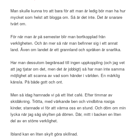
Man skulle kunna tro att bara för att man är ledig bör man ha hur
mycket som helst att blogga om. Så är det inte. Det är snarare
tvärt om.
För när man är på semester blir man bortkopplad från
verkligheten. Och än mer så när man befinner sig i ett annat
land. Även om landet är ett grannland och språken är snarlika.
Har man dessutom begränsad till ingen uppkoppling (och jag vet
att jag tjatar om det, men det är jobbigt) så har man inte samma
möjlighet att scanna av vad som händer i världen. En märklig
känsla. På både gott och ont.
Men så idag hamnade vi på ett litet café. Efter timmar av
skidåkning. Trötta, med värkande ben och vindbitna rosiga
kinder, stannade vi för att värma oss en stund. Och döm om min
lycka när jag såg skylten på dörren. Där, mitt i backen en liten
del av en större verklighet.
Ibland kan en liten skylt göra skillnad.