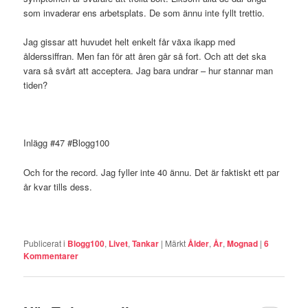
som invaderar ens arbetsplats. De som ännu inte fyllt trettio.
Jag gissar att huvudet helt enkelt får växa ikapp med
ålderssiffran. Men fan för att åren går så fort. Och att det ska
vara så svårt att acceptera. Jag bara undrar – hur stannar man
tiden?
Inlägg #47 #Blogg100
Och for the record. Jag fyller inte 40 ännu. Det är faktiskt ett par
år kvar tills dess.
Publicerat i
Blogg100
,
Livet
,
Tankar
|
Märkt
Ålder
,
År
,
Mognad
|
6
Kommentarer