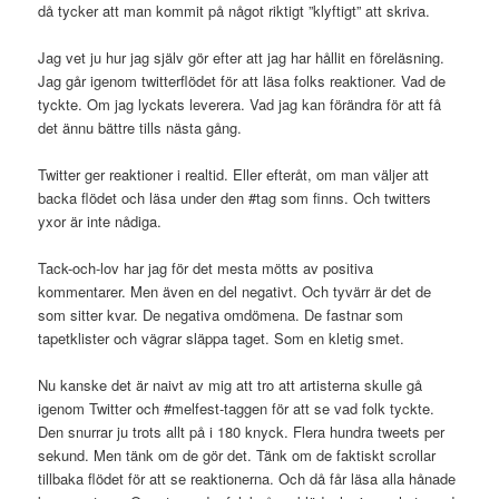
då tycker att man kommit på något riktigt ”klyftigt” att skriva.
Jag vet ju hur jag själv gör efter att jag har hållit en föreläsning.
Jag går igenom twitterflödet för att läsa folks reaktioner. Vad de
tyckte. Om jag lyckats leverera. Vad jag kan förändra för att få
det ännu bättre tills nästa gång.
Twitter ger reaktioner i realtid. Eller efteråt, om man väljer att
backa flödet och läsa under den #tag som finns. Och twitters
yxor är inte nådiga.
Tack-och-lov har jag för det mesta mötts av positiva
kommentarer. Men även en del negativt. Och tyvärr är det de
som sitter kvar. De negativa omdömena. De fastnar som
tapetklister och vägrar släppa taget. Som en kletig smet.
Nu kanske det är naivt av mig att tro att artisterna skulle gå
igenom Twitter och #melfest-taggen för att se vad folk tyckte.
Den snurrar ju trots allt på i 180 knyck. Flera hundra tweets per
sekund. Men tänk om de gör det. Tänk om de faktiskt scrollar
tillbaka flödet för att se reaktionerna. Och då får läsa alla hånade