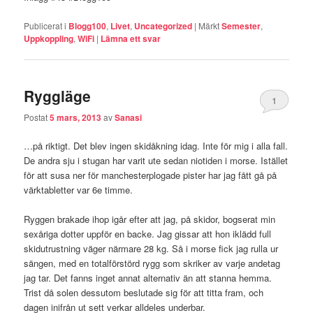
Publicerat i
Blogg100
,
Livet
,
Uncategorized
|
Märkt
Semester
,
Uppkoppling
,
WiFi
|
Lämna ett svar
Ryggläge
1
Postat
5 mars, 2013
av
Sanasi
…på riktigt. Det blev ingen skidåkning idag. Inte för mig i alla fall.
De andra sju i stugan har varit ute sedan niotiden i morse. Istället
för att susa ner för manchesterplogade pister har jag fått gå på
värktabletter var 6e timme.
Ryggen brakade ihop igår efter att jag, på skidor, bogserat min
sexåriga dotter uppför en backe. Jag gissar att hon iklädd full
skidutrustning väger närmare 28 kg. Så i morse fick jag rulla ur
sängen, med en totalförstörd rygg som skriker av varje andetag
jag tar. Det fanns inget annat alternativ än att stanna hemma.
Trist då solen dessutom beslutade sig för att titta fram, och
dagen inifrån ut sett verkar alldeles underbar.