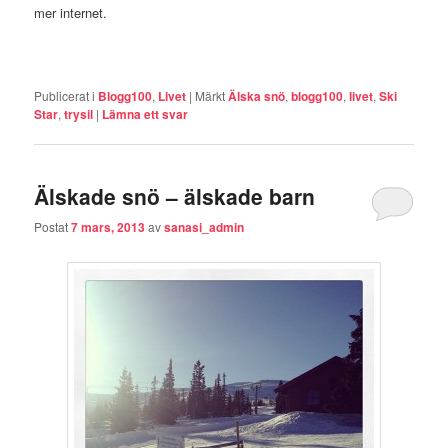
mer internet.
Publicerat i
Blogg100
,
Livet
|
Märkt
Älska snö
,
blogg100
,
livet
,
Ski
Star
,
trysil
|
Lämna ett svar
Älskade snö – älskade barn
Postat
7 mars, 2013
av
sanasi_admin