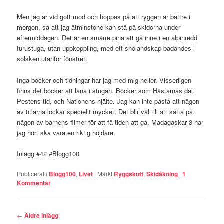
Men jag är vid gott mod och hoppas på att ryggen är bättre i
morgon, så att jag åtminstone kan stå på skidorna under
eftermiddagen. Det är en smärre pina att gå inne i en alpinredd
furustuga, utan uppkoppling, med ett snölandskap badandes i
solsken utanför fönstret.
Inga böcker och tidningar har jag med mig heller. Visserligen
finns det böcker att låna i stugan. Böcker som Hästarnas dal,
Pestens tid, och Nationens hjälte. Jag kan inte påstå att någon
av titlarna lockar speciellt mycket. Det blir väl till att sätta på
någon av barnens filmer för att få tiden att gå. Madagaskar 3 har
jag hört ska vara en riktig höjdare.
Inlägg #42 #Blogg100
Publicerat i
Blogg100
,
Livet
|
Märkt
Ryggskott
,
Skidåkning
|
1
Kommentar
Inläggsnavigering
←
Äldre inlägg