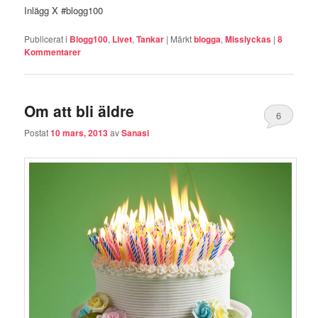
Inlägg X #blogg100
Publicerat i
Blogg100
,
Livet
,
Tankar
|
Märkt
blogga
,
Misslyckas
|
8
Kommentarer
Om att bli äldre
6
Postat
10 mars, 2013
av
Sanasi