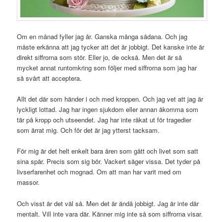
Om en månad fyller jag år. Ganska många sådana. Och jag
måste erkänna att jag tycker att det är jobbigt. Det kanske inte är
direkt siffrorna som stör. Eller jo, de också. Men det är så
mycket annat runtomkring som följer med siffrorna som jag har
så svårt att acceptera.
Allt det där som händer i och med kroppen. Och jag vet att jag är
lyckligt lottad. Jag har ingen sjukdom eller annan åkomma som
tär på kropp och utseendet. Jag har inte råkat ut för tragedier
som ärrat mig. Och för det är jag ytterst tacksam.
För mig är det helt enkelt bara åren som gått och livet som satt
sina spår. Precis som sig bör. Vackert säger vissa. Det tyder på
livserfarenhet och mognad. Om att man har varit med om
massor.
Och visst är det väl så. Men det är ändå jobbigt. Jag är inte där
mentalt. Vill inte vara där. Känner mig inte så som siffrorna visar.