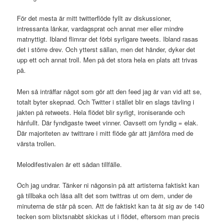
För det mesta är mitt twitterflöde fyllt av diskussioner,
intressanta länkar, vardagsprat och annat mer eller mindre
matnyttigt. Ibland flimrar det förbi syrligare tweets. Ibland rasas
det i större drev. Och ytterst sällan, men det händer, dyker det
upp ett och annat troll. Men på det stora hela en plats att trivas
på.
Men så inträffar något som gör att den feed jag är van vid att se,
totalt byter skepnad. Och Twitter i stället blir en slags tävling i
jakten på retweets. Hela flödet blir syrligt, ironiserande och
hånfullt. Där fyndigaste tweet vinner. Oavsett om fyndig = elak.
Där majoriteten av twittrare i mitt flöde går att jämföra med de
värsta trollen.
Melodifestivalen är ett sådan tillfälle.
Och jag undrar. Tänker ni någonsin på att artisterna faktiskt kan
gå tillbaka och läsa allt det som twittras ut om dem, under de
minuterna de står på scen. Att de faktiskt kan ta åt sig av de 140
tecken som blixtsnabbt skickas ut i flödet, eftersom man precis