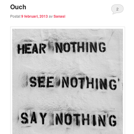
Ouch
2
Postat
9 februari, 2013
av
Sanasi