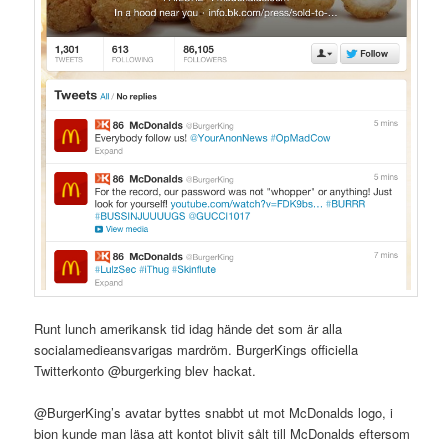
Runt lunch amerikansk tid idag hände det som är alla
socialamedieansvarigas mardröm. BurgerKings officiella
Twitterkonto @burgerking blev hackat.
@BurgerKing’s avatar byttes snabbt ut mot McDonalds logo, i
bion kunde man läsa att kontot blivit sålt till McDonalds eftersom