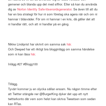
gemener och blanda upp det med siffror. Eller så kan du använda
dig av
Norton Identity Safe-lösenordsgenerator
. Se även till att du
har en bra strategi för hur ni som företag ska agera när och om ni
hamnar i blåsväder. För om ni hamnar i en kris, då gäller det att
ni handlar rätt, och att ni handlar på en gång.
Nikke Lindqvist har skrivit om samma sak
här.
Och Deeped har ett riktigt bra blogginlägg om samma händelse
som ni kan läsa
här
.
Inlägg #27 #Blogg100
Tillägg.
Tyvärr kommer ju en olycka sällan ensam. Nu någon timme efter
att Twitter stängde ner @BurgerKing dyker det upp ett nytt
twitterkonto där vem som helst kan skriva Tweetsen som sedan
kan RTas.