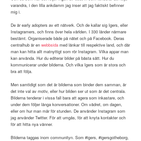
varandra, i den lilla ankdamm jag inser att jag faktiskt befinner
mig i.
De är early adopters av ett nätverk. Och de kallar sig Igers, eller
Instagramers, och finns över hela världen. I 330 länder närmare
bestämt. Organiserade både på nätet och på Facebook. Deras
centralhub är en
webbsida
med länkar till respektive land, och där
man kan hitta allt matnyttigt som rör Instagram. Vilka appar man
kan använda. Hur du editerar bilder på bästa sätt. Hur du
kommunicerar under bilderna. Och vilka Igers som är stora och
bra att följa.
Men samtidigt som det är bilderna som binder dem samman, är
det inte val av motiv, eller hur bilden ser ut som är det centrala.
Bilderna tenderar i vissa fall bara att agera som inkastare, och
under dem följer långa konversationer. Om vädret, om dagen,
eller om hur man mår för stunden. De använder Instagram som
jag använder Twitter. För att umgås, för att knyta kontakter och
för att hitta nya vänner.
Bilderna taggas inom communityn. Som #igers, #igersgotheborg,