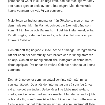
personer på Cafét vi skulle utgå ifrån, och det märkliga var att vi
inte kände igen en enda av dem. Inte någon. Men de verkade
känna varandra rätt väl. Vi var outsiders.
Majoriteten av Instagramarna var från Göteborg, men ett par av
dem hade rest hit från Malmö, och det var även ett gäng som
kommit från Norge och Danmark. Till det här instameetet, enbart
för att umgås, prata med varandra, och gå en fotorunda ett par
timmar i Göteborg.
Och efter ett tag började vi inse. Att de är många. Instagramarna.
Att det är en hel community som bildats och vuxit sig stora via
en app. Och att de rör sig enbart där. Instagram är deras hem,
deras spelplan. Det är där de verkar. Och det är där de lär känna
varandra.
Det här är personer som jag antagligen inte stött på i mina
vanliga nätverk. De använder inte Instagram så som jag är van
vid att se det användas. De behöver inte jobba med reklam,
media, webben eller med sociala medier. Utan de har andra jobb,
och andra liv, utanför mediebubblan. Få av dem har twitterkonton.
Och de som har det följer ingen av oss, vi som tenderar att följa