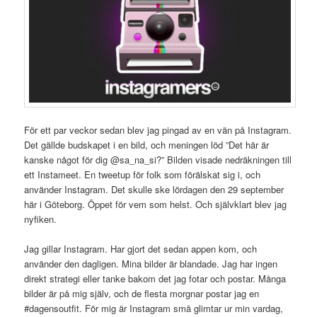
För ett par veckor sedan blev jag pingad av en vän på Instagram.
Det gällde budskapet i en bild, och meningen löd ”Det här är
kanske något för dig @sa_na_si?” Bilden visade nedräkningen till
ett Instameet. En tweetup för folk som förälskat sig i, och
använder Instagram. Det skulle ske lördagen den 29 september
här i Göteborg. Öppet för vem som helst. Och självklart blev jag
nyfiken.
Jag gillar Instagram. Har gjort det sedan appen kom, och
använder den dagligen. Mina bilder är blandade. Jag har ingen
direkt strategi eller tanke bakom det jag fotar och postar. Många
bilder är på mig själv, och de flesta morgnar postar jag en
#dagensoutfit. För mig är Instagram små glimtar ur min vardag,