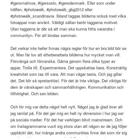
#igersmalmoe, #igersoslo, #igersdenmark. Eller som under
träffen, #photowalk, #photowalk_gbg2012 eller
#photowalk_scandinavia. Ibland taggas bilderna också med vilka
fotoappar man använt. Väldigt sällan berör taggarna motivet.
Utan taggarna är där så att man ska kunna hitta varandra i
communityn. För att bindas samman.
Det verkar inte heller finnas några regler för hur en bra bild bör se
ut. Man får lov att efterberarbeta bilderna hur mycket man vill.
Förvränga och förvanska. Gärna genom flera olika typer av
appar. Trolla till. Experimentera. Det uppskattas bara. Konstnärlig
kreativitet som tas till vara. Att man vågar testa. Och jag gillar
det. Det blir så opretantiöst. För det är inte viktiga. Det viktiga för
dem är vänskapen och sammanhållningen. Kommunikation och
tillhörighet. Och sen bilden.
Och för mig var detta något helt nytt. Något jag är glad över att
jag ramlat på. För det ger mig en helt ny dimension i hur jag ser
på sociala medier. För det har verkligen blivit mainstream. Och
om Instagrammarna vuxit sig stora utan att någon av de jag följer
upptäckt det, hur många andra communities finns det som rör sig