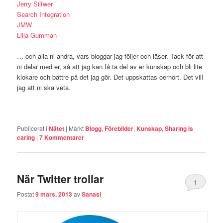
Jerry Silfwer
Search Integration
JMW
Lilla Gumman
… och alla ni andra, vars bloggar jag följer och läser. Tack för att
ni delar med er, så att jag kan få ta del av er kunskap och bli lite
klokare och bättre på det jag gör. Det uppskattas oerhört. Det vill
jag att ni ska veta.
Publicerat i
Nätet
|
Märkt
Blogg
,
Förebilder
,
Kunskap
,
Sharing is
caring
|
7
Kommentarer
När Twitter trollar
1
Postat
9 mars, 2013
av
Sanasi