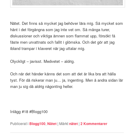
Nätet. Det finns så mycket jag behöver lära mig. Så mycket som
hänt i det förgångna som jag inte vet om. Så många turer,
diskussioner och viktiga ämnen som flammat upp, försökt få
fäste men urvattnats och fallit i glömska. Och det gör att jag
ibland trampar i klaveret när jag uttalar mig.
Olyckligt – javisst. Medvetet – aldrig.
Och när det händer känns det som att det är lika bra att hålla
tyst. För då riskerar man ju… ja, ingenting. Men å andra sidan lär
man ju sig då aldrig någonting heller.
Inlägg #18 #Blogg100
Publicerat i
Blogg100
,
Nätet
|
Märkt
nätet
|
2
Kommentarer