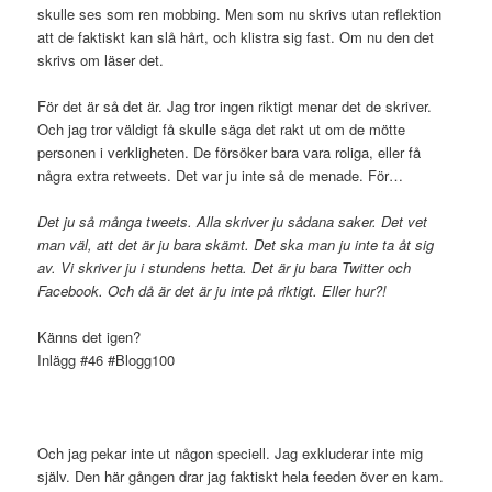
skulle ses som ren mobbing. Men som nu skrivs utan reflektion
att de faktiskt kan slå hårt, och klistra sig fast. Om nu den det
skrivs om läser det.
För det är så det är. Jag tror ingen riktigt menar det de skriver.
Och jag tror väldigt få skulle säga det rakt ut om de mötte
personen i verkligheten. De försöker bara vara roliga, eller få
några extra retweets. Det var ju inte så de menade. För…
Det ju så många tweets. Alla skriver ju sådana saker. Det vet
man väl, att det är ju bara skämt. Det ska man ju inte ta åt sig
av. Vi skriver ju i stundens hetta. Det är ju bara Twitter och
Facebook. Och då är det är ju inte på riktigt.
Eller hur?!
Känns det igen?
Inlägg #46 #Blogg100
Och jag pekar inte ut någon speciell. Jag exkluderar inte mig
själv. Den här gången drar jag faktiskt hela feeden över en kam.