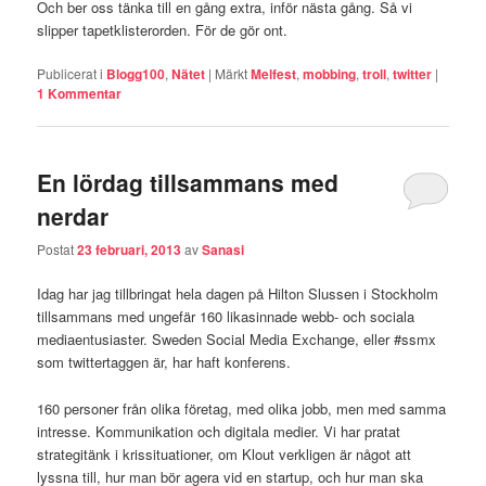
Och ber oss tänka till en gång extra, inför nästa gång. Så vi
slipper tapetklisterorden. För de gör ont.
Publicerat i
Blogg100
,
Nätet
|
Märkt
Melfest
,
mobbing
,
troll
,
twitter
|
1
Kommentar
En lördag tillsammans med
nerdar
Postat
23 februari, 2013
av
Sanasi
Idag har jag tillbringat hela dagen på Hilton Slussen i Stockholm
tillsammans med ungefär 160 likasinnade webb- och sociala
mediaentusiaster. Sweden Social Media Exchange, eller #ssmx
som twittertaggen är, har haft konferens.
160 personer från olika företag, med olika jobb, men med samma
intresse. Kommunikation och digitala medier. Vi har pratat
strategitänk i krissituationer, om Klout verkligen är något att
lyssna till, hur man bör agera vid en startup, och hur man ska