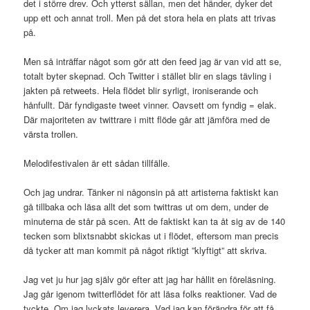
det i större drev. Och ytterst sällan, men det händer, dyker det
upp ett och annat troll. Men på det stora hela en plats att trivas
på.
Men så inträffar något som gör att den feed jag är van vid att se,
totalt byter skepnad. Och Twitter i stället blir en slags tävling i
jakten på retweets. Hela flödet blir syrligt, ironiserande och
hånfullt. Där fyndigaste tweet vinner. Oavsett om fyndig = elak.
Där majoriteten av twittrare i mitt flöde går att jämföra med de
värsta trollen.
Melodifestivalen är ett sådan tillfälle.
Och jag undrar. Tänker ni någonsin på att artisterna faktiskt kan
gå tillbaka och läsa allt det som twittras ut om dem, under de
minuterna de står på scen. Att de faktiskt kan ta åt sig av de 140
tecken som blixtsnabbt skickas ut i flödet, eftersom man precis
då tycker att man kommit på något riktigt ”klyftigt” att skriva.
Jag vet ju hur jag själv gör efter att jag har hållit en föreläsning.
Jag går igenom twitterflödet för att läsa folks reaktioner. Vad de
tyckte. Om jag lyckats leverera. Vad jag kan förändra för att få