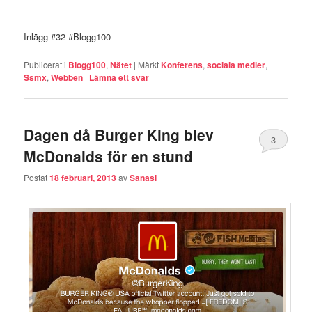
Inlägg #32 #Blogg100
Publicerat i
Blogg100
,
Nätet
|
Märkt
Konferens
,
sociala medier
,
Ssmx
,
Webben
|
Lämna ett svar
Dagen då Burger King blev
3
McDonalds för en stund
Postat
18 februari, 2013
av
Sanasi