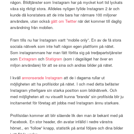
någon. Bildtjänster som Instagram har på mycket kort tid lyckats
växa sig riktigt stora. Alldeles nyligen fyllde Instagram 2 år och
kunde då konstatera att de inte bara har närmare 100 miljoner
användare, utan också
gått om Twitter
när det kommer till daglig
användning från mobilen.
Fram tills nu har Instagram varit ”mobile only”. En av de få stora
sociala nätverk som inte haft någon egen plattform på nätet.
Som instagrammare har man fått förlita sig på tredjepartstjänster
som
Extragram
och
Statigram
(som i dagsläget har över en
miljon användare) för att se sina och andras bilder på nätet.
I kväll
annonserade Instagram
att de i dagarna rullar ut
möjligheten att ha profilsidor på nätet. I och med detta befäster
Instagram ytterligare sin starka position som bildnätverk. Och
med möjligheten att nu visuellt kunna ”branda” sin profilsida blir ju
incitamentet för företag att jobba med Instagram ännu starkare.
Profilsidan kommer att blir slående lik den man är bekant med på
Facebook. En stor header, din avatar infälld i nedre vänstra
hörnet., en ”follow” knapp, statistik på antal följare och dina bilder