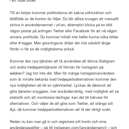
i ett flöde under.
Till en början kommer profilsidorna att sakna sökfunktion och
bildflöde av de konton du följer. Du blir alltså tvungen att manuellt
skriva in användarnamnet i url:en, alternativt klicka på en bild
någon postat på antingen Twitter eller Facebook för att nå någon
annans profilsida. Du kommer initialt inte heller kunna söka bilder
efter #-taggar. Men gissningsvis dröjer det inte särskilt länge
förrän vi får se de möjligheterna också.
Kommer den nya tjänsten att få användare att lämna Statigram
och andra tredjepartstjänster till förmån för Instagram på
webben? Jag tror inte det. Men för många Instagramanvändare
som är mindre bekanta med tredjepartsalternativen kommer den
nya möjligheten att bli en självklarhet. Lyckas de däremot att
göra tjänsten snyggare, mer användarvänlig, med möjlighet att se
statistik och att monitorera tävlingar, kan det bli kärvare för
alternativen. Och väljer de att göra som Twitter, att stänga sitt
Api, då kommer tredjepartsalternativen att få det riktigt svårt.
Redan nu kan man gå in och registrera sitt konto och sina
användaruppgifter – gå till instagram.com/[användarnamn] – och