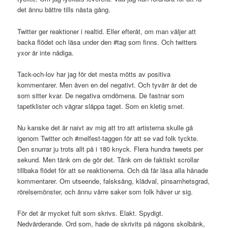
det ännu bättre tills nästa gång.
Twitter ger reaktioner i realtid. Eller efteråt, om man väljer att
backa flödet och läsa under den #tag som finns. Och twitters
yxor är inte nådiga.
Tack-och-lov har jag för det mesta mötts av positiva
kommentarer. Men även en del negativt. Och tyvärr är det de
som sitter kvar. De negativa omdömena. De fastnar som
tapetklister och vägrar släppa taget. Som en kletig smet.
Nu kanske det är naivt av mig att tro att artisterna skulle gå
igenom Twitter och #melfest-taggen för att se vad folk tyckte.
Den snurrar ju trots allt på i 180 knyck. Flera hundra tweets per
sekund. Men tänk om de gör det. Tänk om de faktiskt scrollar
tillbaka flödet för att se reaktionerna. Och då får läsa alla hånade
kommentarer. Om utseende, falsksång, klädval, pinsamhetsgrad,
rörelsemönster, och ännu värre saker som folk häver ur sig.
För det är mycket fult som skrivs. Elakt. Spydigt.
Nedvärderande. Ord som, hade de skrivits på någons skolbänk,