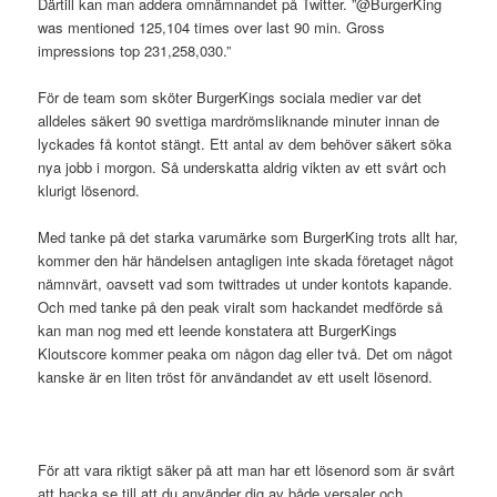
Därtill kan man addera omnämnandet på Twitter. ”@BurgerKing
was mentioned 125,104 times over last 90 min. Gross
impressions top 231,258,030.”
För de team som sköter BurgerKings sociala medier var det
alldeles säkert 90 svettiga mardrömsliknande minuter innan de
lyckades få kontot stängt. Ett antal av dem behöver säkert söka
nya jobb i morgon. Så underskatta aldrig vikten av ett svårt och
klurigt lösenord.
Med tanke på det starka varumärke som BurgerKing trots allt har,
kommer den här händelsen antagligen inte skada företaget något
nämnvärt, oavsett vad som twittrades ut under kontots kapande.
Och med tanke på den peak viralt som hackandet medförde så
kan man nog med ett leende konstatera att BurgerKings
Kloutscore kommer peaka om någon dag eller två. Det om något
kanske är en liten tröst för användandet av ett uselt lösenord.
För att vara riktigt säker på att man har ett lösenord som är svårt
att hacka se till att du använder dig av både versaler och