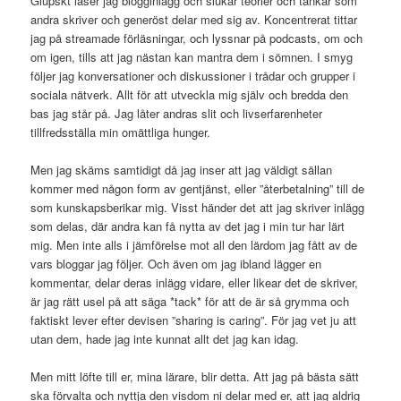
Glupskt läser jag blogginlägg och slukar teorier och tankar som
andra skriver och generöst delar med sig av. Koncentrerat tittar
jag på streamade förläsningar, och lyssnar på podcasts, om och
om igen, tills att jag nästan kan mantra dem i sömnen. I smyg
följer jag konversationer och diskussioner i trådar och grupper i
sociala nätverk. Allt för att utveckla mig själv och bredda den
bas jag står på. Jag låter andras slit och livserfarenheter
tillfredsställa min omättliga hunger.
Men jag skäms samtidigt då jag inser att jag väldigt sällan
kommer med någon form av gentjänst, eller ”återbetalning” till de
som kunskapsberikar mig. Visst händer det att jag skriver inlägg
som delas, där andra kan få nytta av det jag i min tur har lärt
mig. Men inte alls i jämförelse mot all den lärdom jag fått av de
vars bloggar jag följer. Och även om jag ibland lägger en
kommentar, delar deras inlägg vidare, eller likear det de skriver,
är jag rätt usel på att säga *tack* för att de är så grymma och
faktiskt lever efter devisen ”sharing is caring”. För jag vet ju att
utan dem, hade jag inte kunnat allt det jag kan idag.
Men mitt löfte till er, mina lärare, blir detta. Att jag på bästa sätt
ska förvalta och nyttja den visdom ni delar med er, att jag aldrig