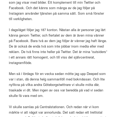
som jag visar med bilder. Ett komplement till min Twitter och
Facebook. Och det känns som många av de jag följer på
Instagram använder tjänsten på samma sätt. Som små fönster
till verkligheten.
I dagsläget följer jag 187 konton. Nästan alla är personer jag lärt
känna genom Twitter, och flertalet av dem är även mina vänner
på Facebook. Bara två av dem jag följer är vänner jag haft länge.
De är också de enda två som inte jobbar inom media eller med
reklam. De två finns inte heller på Twitter. Det är mina ”outsiders”
i ett annars rätt homogent, och till viss del självcentrerat,
instagramflöde.
Men så i lördags för en vecka sedan mötte jag upp Deeped som
var i stan, då denna helg sammanföll med bokmässan. Och lite
nyfikna på vilka andra Göteborgstwittrare vi skulle möta där,
traskade vi dit. Men ingen av oss var beredda på vad vi sedan
skulle få vara med om.
Vi skulle samlas på Centralstationen. Och redan när vi kom
märkte vi att något var annorlunda. Det satt redan ett trettiotal