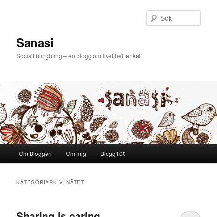
Sök
Sanasi
Socialt blingbling – en blogg om livet helt enkelt
Huvudmeny
Om Bloggen
Om mig
Blogg100
Hoppa till huvudinnehåll
Hoppa till sekundärt innehåll
KATEGORIARKIV:
NÄTET
Sharing is caring