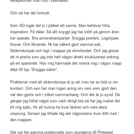
receptkorten man fick i brevlådan.
Och så har det fortsatt.
Som AD ingår det ju i jobbet att samla. Man behöver hitta
inspiration. Få idéer. Så allt snyggt jag har stött på genom åren
har sparats. Bra annonskampanjer. Snygga posters. Logotyper.
Ikoner. Och liknande. Ni har säkert gjort samma sak.
Skärmdumpat och lagt i mappar på skrivbordet. Och jag gissar
att ni precis som jag inte haft någon direkt strukturerad ordning
på ert sparande. Hos mig hamnade det mesta nog i någon mapp
döpt till typ ”Snygga saker”.
Problemet med att skärmdumpa är ju att man tar en bild ur sin
kontext. Och sen har man ingen aning om vem som gjort den,
när den gjorts och i vilket sammanhang. Och det är ju synd. De
gånger jag hittat något som varit riktigt bra så har jag mailat det
till mig själv, för att kunna ha kvar länken och veta dess
ursprung. Senast jag tittade låg det någonstans över 400 mail i
den mappen.
Det var lite samma problematik som grundarna till Pinterest