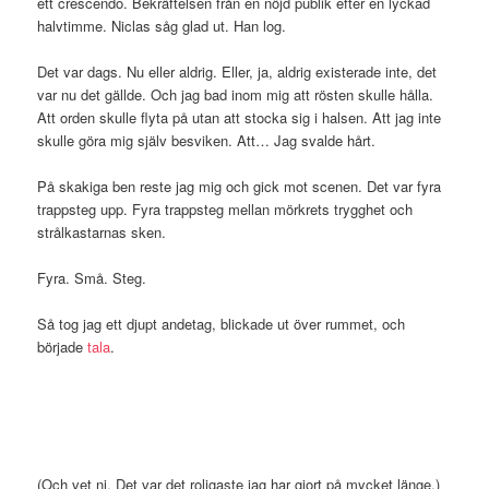
ett crescendo. Bekräftelsen från en nöjd publik efter en lyckad
halvtimme. Niclas såg glad ut. Han log.
Det var dags. Nu eller aldrig. Eller, ja, aldrig existerade inte, det
var nu det gällde. Och jag bad inom mig att rösten skulle hålla.
Att orden skulle flyta på utan att stocka sig i halsen. Att jag inte
skulle göra mig själv besviken. Att… Jag svalde hårt.
På skakiga ben reste jag mig och gick mot scenen. Det var fyra
trappsteg upp. Fyra trappsteg mellan mörkrets trygghet och
strålkastarnas sken.
Fyra. Små. Steg.
Så tog jag ett djupt andetag, blickade ut över rummet, och
började
tala
.
(Och vet ni. Det var det roligaste jag har gjort på mycket länge.)