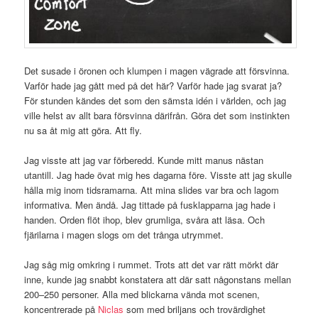
Det susade i öronen och klumpen i magen vägrade att försvinna.
Varför hade jag gått med på det här? Varför hade jag svarat ja?
För stunden kändes det som den sämsta idén i världen, och jag
ville helst av allt bara försvinna därifrån. Göra det som instinkten
nu sa åt mig att göra. Att fly.
Jag visste att jag var förberedd. Kunde mitt manus nästan
utantill. Jag hade övat mig hes dagarna före. Visste att jag skulle
hålla mig inom tidsramarna. Att mina slides var bra och lagom
informativa. Men ändå. Jag tittade på fusklapparna jag hade i
handen. Orden flöt ihop, blev grumliga, svåra att läsa. Och
fjärilarna i magen slogs om det trånga utrymmet.
Jag såg mig omkring i rummet. Trots att det var rätt mörkt där
inne, kunde jag snabbt konstatera att där satt någonstans mellan
200–250 personer. Alla med blickarna vända mot scenen,
koncentrerade på
Niclas
som med briljans och trovärdighet