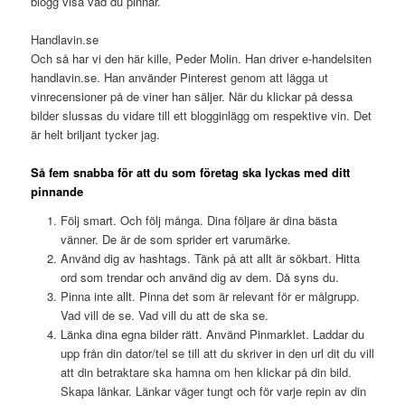
blogg visa vad du pinnar.
Handlavin.se
Och så har vi den här kille, Peder Molin. Han driver e-handelsiten
handlavin.se. Han använder Pinterest genom att lägga ut
vinrecensioner på de viner han säljer. När du klickar på dessa
bilder slussas du vidare till ett blogginlägg om respektive vin. Det
är helt briljant tycker jag.
Så fem snabba för att du som företag ska lyckas med ditt
pinnande
Följ smart. Och följ många. Dina följare är dina bästa
vänner. De är de som sprider ert varumärke.
Använd dig av hashtags. Tänk på att allt är sökbart. Hitta
ord som trendar och använd dig av dem. Då syns du.
Pinna inte allt. Pinna det som är relevant för er målgrupp.
Vad vill de se. Vad vill du att de ska se.
Länka dina egna bilder rätt. Använd Pinmarklet. Laddar du
upp från din dator/tel se till att du skriver in den url dit du vill
att din betraktare ska hamna om hen klickar på din bild.
Skapa länkar. Länkar väger tungt och för varje repin av din