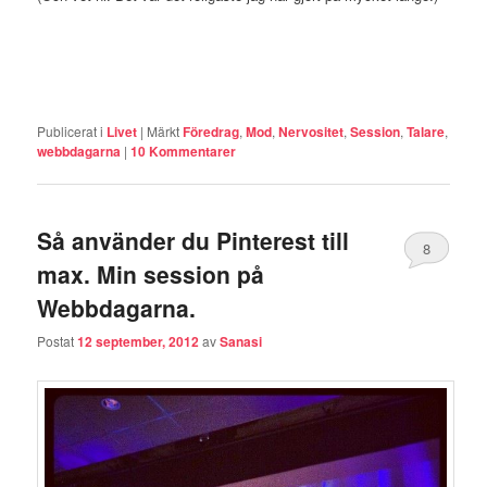
Publicerat i
Livet
|
Märkt
Föredrag
,
Mod
,
Nervositet
,
Session
,
Talare
,
webbdagarna
|
10
Kommentarer
Så använder du Pinterest till
8
max. Min session på
Webbdagarna.
Postat
12 september, 2012
av
Sanasi