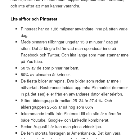
och inte efter att man känner varandra.
Lite siffror och Pinterest
Pinterest har ca 1,36 miljoner användare inne på siten varje
dag.
Medelpinnaren tillbringar ungefär 15.8 minuter / dag på
siten. Det är längre tid än vad man spenderar inne på
Facebook och Twitter. Och lika länge som man stannar inne
på YouTube.
50 % av de som pinnar har barn.
80% av pinnarna är kvinnor.
De flesta bilder är repins. Dvs bilder som redan är inne i
nätverket. Resterande laddas upp mha Pinmarklet (kommer
in på det sen) eller från en användares dator eller telefon.
Störst åldersgrupp är mellan 25–34 år 27.4 %. Och
åldersgruppen 25-55 är så hög som 66%.
Inkommande trafik från Pinterest till din site är större än
både Youtube, Google+ och LinkedIn kombinerat.
Sedan Augusti i år kan man pinna videoklipp.
De fem största företagen är Amerikanska. Det kan vara