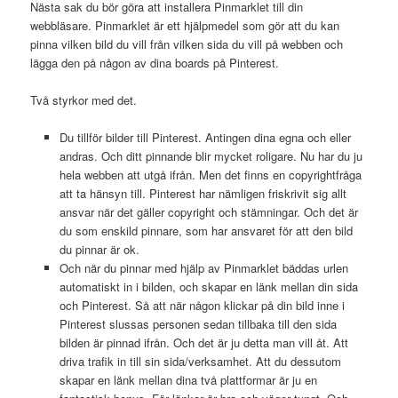
Nästa sak du bör göra att installera Pinmarklet till din
webbläsare. Pinmarklet är ett hjälpmedel som gör att du kan
pinna vilken bild du vill från vilken sida du vill på webben och
lägga den på någon av dina boards på Pinterest.
Två styrkor med det.
Du tillför bilder till Pinterest. Antingen dina egna och eller
andras. Och ditt pinnande blir mycket roligare. Nu har du ju
hela webben att utgå ifrån. Men det finns en copyrightfråga
att ta hänsyn till. Pinterest har nämligen friskrivit sig allt
ansvar när det gäller copyright och stämningar. Och det är
du som enskild pinnare, som har ansvaret för att den bild
du pinnar är ok.
Och när du pinnar med hjälp av Pinmarklet bäddas urlen
automatiskt in i bilden, och skapar en länk mellan din sida
och Pinterest. Så att när någon klickar på din bild inne i
Pinterest slussas personen sedan tillbaka till den sida
bilden är pinnad ifrån. Och det är ju detta man vill åt. Att
driva trafik in till sin sida/verksamhet. Att du dessutom
skapar en länk mellan dina två plattformar är ju en