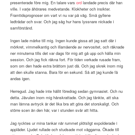
presenterade före mig. En talare vars
ord
landade precis där han
ville. I varje åhörares medvetande. Klokheter och insikter.
Framtidsprognoser om vart vi nu var på väg. Små gyllene
ledtrådar och svar. Och jag såg hur hans lyssnare nickade i
samförstånd.
Ingen lade märke till mig. Ingen kunde gissa att jag satt där i
mörkret, vimmelkantig och illamående av nervositet, och räknade
ner minuterna tills det var dags för mig att gå upp och hålla min
session. Och jag fick räkna fort. För tiden verkade rusade fram,
som om den hade extra bråttom just då. Och jag skrek inom mig
att den skulle stanna. Bara för en sekund. Så att jag kunde få
andas igen.
Herregud. Jag hade inte hållit föredrag sedan gymnasiet. Och nu
detta. Jävulen inom mig hånskrattade. Och jag tänkte, att ska
man lämna avtryck är det lika bra att göra det storskaligt. Och
större scen än den här, var i stunden svår att hitta.
Jag rycktes ur mina tankar när rummet plötsligt expolderade i
applåder. Ljudet rullade och studsade mot väggarna. Ökade till