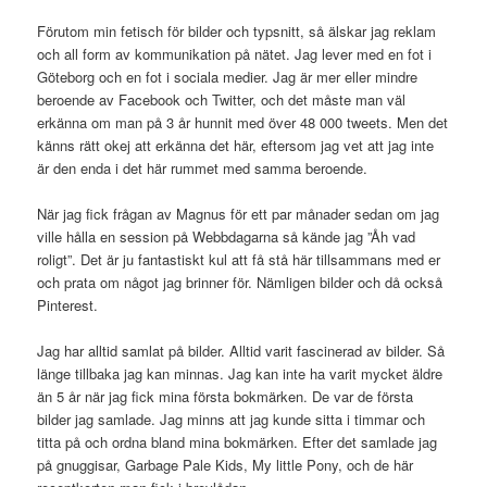
Förutom min fetisch för bilder och typsnitt, så älskar jag reklam
och all form av kommunikation på nätet. Jag lever med en fot i
Göteborg och en fot i sociala medier. Jag är mer eller mindre
beroende av Facebook och Twitter, och det måste man väl
erkänna om man på 3 år hunnit med över 48 000 tweets. Men det
känns rätt okej att erkänna det här, eftersom jag vet att jag inte
är den enda i det här rummet med samma beroende.
När jag fick frågan av Magnus för ett par månader sedan om jag
ville hålla en session på Webbdagarna så kände jag ”Åh vad
roligt”. Det är ju fantastiskt kul att få stå här tillsammans med er
och prata om något jag brinner för. Nämligen bilder och då också
Pinterest.
Jag har alltid samlat på bilder. Alltid varit fascinerad av bilder. Så
länge tillbaka jag kan minnas. Jag kan inte ha varit mycket äldre
än 5 år när jag fick mina första bokmärken. De var de första
bilder jag samlade. Jag minns att jag kunde sitta i timmar och
titta på och ordna bland mina bokmärken. Efter det samlade jag
på gnuggisar, Garbage Pale Kids, My little Pony, och de här