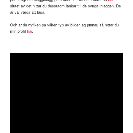
slutet av det hittar du dessutom länkar till de övriga inläggen. De
är väl värda att läsa.
Och är du nyfiken på vilken typ av bilder jag pinnar, så hittar du
min profil
här
.