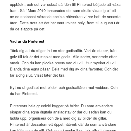
upptäckt, och det var också så idén till Pinterest började att växa
fram. Så i Mars 2010 lanserades det som skulle visa sig bli ett
av de snabbast växande sociala nätverken vi har haft de senaste
åren. Detta trots att det har varit invites only, fram till augusti i år
då de släppte på det.
Vad är då Pinterest
Tänk dig att du stiger in i en stor godisaffär. Vart än du ser, från
golv till tak är det staplat med godis. Alla sorter, sorterade efter
smak. Och du kan plocka precis vad du vill. Hur mycket du vill.
Blanda dina egna påsar. Dela med dig av dina favoriter. Och det
tar aldrig slut. Visst låter det bra.
Byt nu ut godiset mot bilder, och godisaffären mot webben. Och
du har Pinterest.
Pinterests hela grundidé bygger på bilder. Du som användare
skapar dina egna digitala anslagstavlor där du sedan kan du
ladda upp, organisera och dela med dig av bilder du gillar.
Pinterest är dessutom ett öppet nätverk där du som användare
kan följa vem du vill. Och som kopplar ihop folk efter intressen,