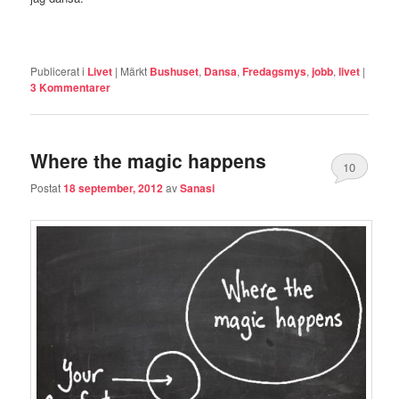
Publicerat i
Livet
|
Märkt
Bushuset
,
Dansa
,
Fredagsmys
,
jobb
,
livet
|
3
Kommentarer
Where the magic happens
10
Postat
18 september, 2012
av
Sanasi