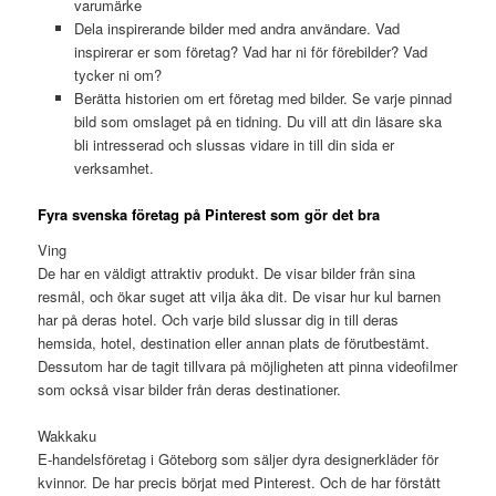
varumärke
Dela inspirerande bilder med andra användare. Vad
inspirerar er som företag? Vad har ni för förebilder? Vad
tycker ni om?
Berätta historien om ert företag med bilder. Se varje pinnad
bild som omslaget på en tidning. Du vill att din läsare ska
bli intresserad och slussas vidare in till din sida er
verksamhet.
Fyra svenska företag på Pinterest som gör det bra
Ving
De har en väldigt attraktiv produkt. De visar bilder från sina
resmål, och ökar suget att vilja åka dit. De visar hur kul barnen
har på deras hotel. Och varje bild slussar dig in till deras
hemsida, hotel, destination eller annan plats de förutbestämt.
Dessutom har de tagit tillvara på möjligheten att pinna videofilmer
som också visar bilder från deras destinationer.
Wakkaku
E-handelsföretag i Göteborg som säljer dyra designerkläder för
kvinnor. De har precis börjat med Pinterest. Och de har förstått