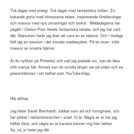
Två dagar med energi. Två dagar med fantastiska möten. En
kokande gryta med intressanta talare, inspirerande föreläsningar,
och massor med nya utmaningar och tankar. Webbdagarna har
pågått i Clarion Post Hotels fantastiska lokaler, och jag har varit
där. Dessutom hade jag äran att vara en av talarna. Och i tisdags
höll jag en session i det sociala mediespåret. På en scen. Inför
massor av smarta hjärnor.
Är du nyfiken på Pinterest och vad jag pratade om, kan du läsa
mitt manus här. Annars kan du scrolla längst ner på sidan och se
presentationen i sin helhet som YouTube-klipp.
Hej allihop
Jag heter Sarah Bernhardt. Jobbar som ad och formgivare, och
har jobbat i reklambranschen i snart 10 år. Några av er har jag
träffat förut, och några av er kanske känner mig från twitter.
Sa_na_si heter jag där.