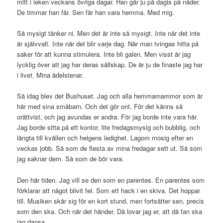
mitt i leken veckans övriga dagar. Han går ju på dagis på nåder.
De timmar han får. Sen får han vara hemma. Med mig.
Så mysigt tänker ni. Men det är inte så mysigt. Inte när det inte
är självvalt. Inte när det blir varje dag. När man tvingas hitta på
saker för att kunna stimulera. Inte bli galen. Men visst är jag
lycklig över att jag har deras sällskap. De är ju de finaste jag har
i livet. Mina ädelstenar.
Så idag blev det Bushuset. Jag och alla hemmamammor som är
här med sina småbarn. Och det gör ont. För det känns så
orättvist, och jag avundas er andra. För jag borde inte vara här.
Jag borde sitta på ett kontor, lite fredagsmysig och bubblig, och
längta till kvällen och helgens ledighet. Lagom mosig efter en
veckas jobb. Så som de flesta av mina fredagar sett ut. Så som
jag saknar dem. Så som de bör vara.
Den här tiden. Jag vill se den som en parentes. En parentes som
förklarar att något blivit fel. Som ett hack i en skiva. Det hoppar
till. Musiken skär sig för en kort stund, men fortsätter sen, precis
som den ska. Och när det händer. Då lovar jag er, att då fan ska
jag dansa.