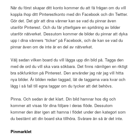
När du först skapar ditt konto kommer du att få frågan om du vill
koppla ihop ditt Pinterestkonto med din Facebook och din Twitter.
Gör det. Det gör att dina vänner kan se vad du pinnar även
utanför Pinterest. Och du får ytterligare en spridning av bilder
utanför nätverket. Dessutom kommer de bilder du pinnar att dyka
upp i dina vänners ”ticker” på Facebook, och de kan se vad du
pinnar även om de inte är en del av nätverket.
Välj sedan vilken board du vill lägga upp din bild på. Tagga den
med de ord du vill ska vara sökbara. Det finns nämligen en riktigt
bra sökfunktion på Pinterest. Den använder jag när jag vill hitta
nya bilder. Är bilden redan taggad, låt de taggarna vara kvar och
lägg i så fall till egna taggar om du tycker att det behövs.
Pinna. Och sedan är det klart. Din bild hamnar hos dig och
kommer att visas för dina följare i deras flöde. Dessutom
kommer den åter igen att hamna i flödet under den kategori som
du bestämt att din board ska tillhöra. Svårare än så är det inte.
Pinmarklet