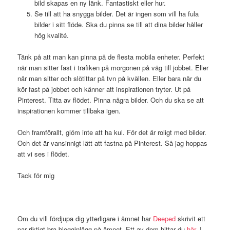
bild skapas en ny länk. Fantastiskt eller hur.
Se till att ha snygga bilder. Det är ingen som vill ha fula
bilder i sitt flöde. Ska du pinna se till att dina bilder håller
hög kvalité.
Tänk på att man kan pinna på de flesta mobila enheter. Perfekt
när man sitter fast i trafiken på morgonen på väg till jobbet. Eller
när man sitter och slötittar på tvn på kvällen. Eller bara när du
kör fast på jobbet och känner att inspirationen tryter. Ut på
Pinterest. Titta av flödet. Pinna några bilder. Och du ska se att
inspirationen kommer tillbaka igen.
Och framförallt, glöm inte att ha kul. För det är roligt med bilder.
Och det är vansinnigt lätt att fastna på Pinterest. Så jag hoppas
att vi ses i flödet.
Tack för mig
Om du vill fördjupa dig ytterligare i ämnet har
Deeped
skrivit ett
par riktigt bra blogginlägg på ämnet. Ett av dem hittar du
här
. I