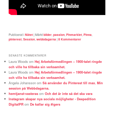
Publicerat i
Nätet
|
Märkt
bilder
,
passion
,
Pinmarklet
,
Pinna
,
pinterest
,
Session
,
webbdagarna
|
8
Kommentarer
SENASTE KOMMENTARER
Laura Woods
om
Hej Arbetsförmedlingen – 1900-talet ringde
och ville ha tillbaka sin verksamhet.
Laura Woods
om
Hej Arbetsförmedlingen – 1900-talet ringde
och ville ha tillbaka sin verksamhet.
Angela Johansson
om
Så använder du Pinterest till max. Min
session på Webbdagarna.
hemtjanst-vasteras
om
Och det är inte så det ska vara
Instagram skapar nya sociala möjligheter - Deepedition
DigitalPR
om
De kallar sig #igers