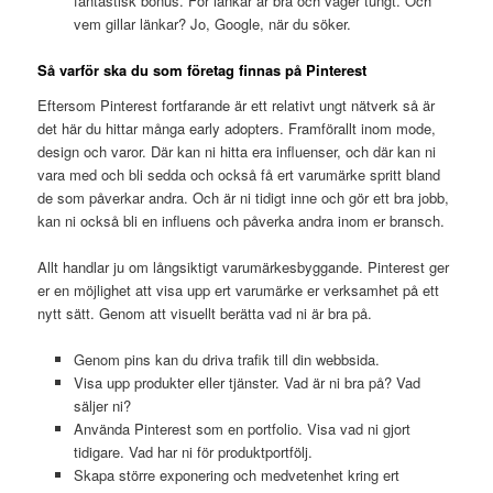
fantastisk bonus. För länkar är bra och väger tungt. Och
vem gillar länkar? Jo, Google, när du söker.
Så varför ska du som företag finnas på Pinterest
Eftersom Pinterest fortfarande är ett relativt ungt nätverk så är
det här du hittar många early adopters. Framförallt inom mode,
design och varor. Där kan ni hitta era influenser, och där kan ni
vara med och bli sedda och också få ert varumärke spritt bland
de som påverkar andra. Och är ni tidigt inne och gör ett bra jobb,
kan ni också bli en influens och påverka andra inom er bransch.
Allt handlar ju om långsiktigt varumärkesbyggande. Pinterest ger
er en möjlighet att visa upp ert varumärke er verksamhet på ett
nytt sätt. Genom att visuellt berätta vad ni är bra på.
Genom pins kan du driva trafik till din webbsida.
Visa upp produkter eller tjänster. Vad är ni bra på? Vad
säljer ni?
Använda Pinterest som en portfolio. Visa vad ni gjort
tidigare. Vad har ni för produktportfölj.
Skapa större exponering och medvetenhet kring ert