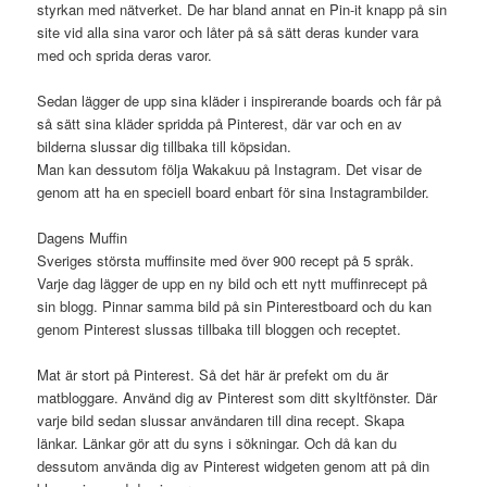
styrkan med nätverket. De har bland annat en Pin-it knapp på sin
site vid alla sina varor och låter på så sätt deras kunder vara
med och sprida deras varor.
Sedan lägger de upp sina kläder i inspirerande boards och får på
så sätt sina kläder spridda på Pinterest, där var och en av
bilderna slussar dig tillbaka till köpsidan.
Man kan dessutom följa Wakakuu på Instagram. Det visar de
genom att ha en speciell board enbart för sina Instagrambilder.
Dagens Muffin
Sveriges största muffinsite med över 900 recept på 5 språk.
Varje dag lägger de upp en ny bild och ett nytt muffinrecept på
sin blogg. Pinnar samma bild på sin Pinterestboard och du kan
genom Pinterest slussas tillbaka till bloggen och receptet.
Mat är stort på Pinterest. Så det här är prefekt om du är
matbloggare. Använd dig av Pinterest som ditt skyltfönster. Där
varje bild sedan slussar användaren till dina recept. Skapa
länkar. Länkar gör att du syns i sökningar. Och då kan du
dessutom använda dig av Pinterest widgeten genom att på din