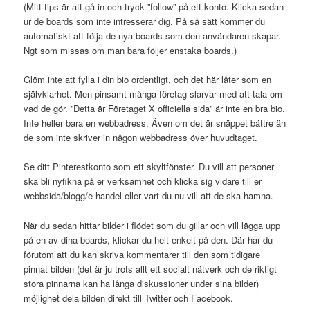
(Mitt tips är att gå in och tryck ”follow” på ett konto. Klicka sedan
ur de boards som inte intresserar dig. På så sätt kommer du
automatiskt att följa de nya boards som den användaren skapar.
Ngt som missas om man bara följer enstaka boards.)
Glöm inte att fylla i din bio ordentligt, och det här låter som en
självklarhet. Men pinsamt många företag slarvar med att tala om
vad de gör. ”Detta är Företaget X officiella sida” är inte en bra bio.
Inte heller bara en webbadress. Även om det är snäppet bättre än
de som inte skriver in någon webbadress över huvudtaget.
Se ditt Pinterestkonto som ett skyltfönster. Du vill att personer
ska bli nyfikna på er verksamhet och klicka sig vidare till er
webbsida/blogg/e-handel eller vart du nu vill att de ska hamna.
När du sedan hittar bilder i flödet som du gillar och vill lägga upp
på en av dina boards, klickar du helt enkelt på den. Där har du
förutom att du kan skriva kommentarer till den som tidigare
pinnat bilden (det är ju trots allt ett socialt nätverk och de riktigt
stora pinnarna kan ha långa diskussioner under sina bilder)
möjlighet dela bilden direkt till Twitter och Facebook.