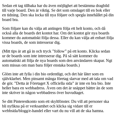
Sedan ett tag tillbaka har du även möjlighet att bestämma dragbild
till varje board. Den är viktig. Se det som omslaget till en bok eller
en tidning. Den ska locka till nya följare och spegla innehållet på din
board bra.
Som följare kan du välja att antingen följa ett helt konto, och då
också alla de boards det kontot har. Om det kontot gör nya boards
kommer du automatiskt följa dessa. Eller du kan välja att enbart följa
vissa boards, de som intresserar dig.
(Mitt tips är att gå in och tryck ”follow” på ett konto. Klicka sedan
ur de boards som inte intresserar dig. På så sätt kommer du
automatiskt att följa de nya boards som den användaren skapar. Ngt
som missas om man bara följer enstaka boards.)
Glöm inte att fylla i din bio ordentligt, och det här låter som en
självklarhet. Men pinsamt många företag slarvar med att tala om vad
de gör. ”Detta är Företaget X officiella sida” är inte en bra bio. Inte
heller bara en webbadress. Även om det är snäppet bättre än de som
inte skriver in någon webbadress över huvudtaget.
Se ditt Pinterestkonto som ett skyltfönster. Du vill att personer ska
bli nyfikna på er verksamhet och klicka sig vidare till er
webbsida/blogg/e-handel eller vart du nu vill att de ska hamna.