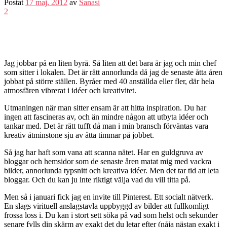
Postat
17 maj, 2012
av
Sanasi
2
Jag jobbar på en liten byrå. Så liten att det bara är jag och min chef
som sitter i lokalen. Det är rätt annorlunda då jag de senaste åtta åren
jobbat på större ställen. Byråer med 40 anställda eller fler, där hela
atmosfären vibrerat i idéer och kreativitet.
Utmaningen när man sitter ensam är att hitta inspiration. Du har
ingen att fascineras av, och än mindre någon att utbyta idéer och
tankar med. Det är rätt tufft då man i min bransch förväntas vara
kreativ åtminstone sju av åtta timmar på jobbet.
Så jag har haft som vana att scanna nätet. Har en guldgruva av
bloggar och hemsidor som de senaste åren matat mig med vackra
bilder, annorlunda typsnitt och kreativa idéer. Men det tar tid att leta
bloggar. Och du kan ju inte riktigt välja vad du vill titta på.
Men så i januari fick jag en invite till Pinterest. Ett socialt nätverk.
En slags virituell anslagstavla uppbyggd av bilder att fullkomligt
frossa loss i. Du kan i stort sett söka på vad som helst och sekunder
senare fylls din skärm av exakt det du letar efter (nåja nästan exakt i