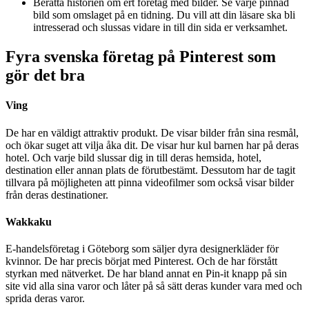
Berätta historien om ert företag med bilder. Se varje pinnad
bild som omslaget på en tidning. Du vill att din läsare ska bli
intresserad och slussas vidare in till din sida er verksamhet.
Fyra svenska företag på Pinterest som
gör det bra
Ving
De har en väldigt attraktiv produkt. De visar bilder från sina resmål,
och ökar suget att vilja åka dit. De visar hur kul barnen har på deras
hotel. Och varje bild slussar dig in till deras hemsida, hotel,
destination eller annan plats de förutbestämt. Dessutom har de tagit
tillvara på möjligheten att pinna videofilmer som också visar bilder
från deras destinationer.
Wakkaku
E-handelsföretag i Göteborg som säljer dyra designerkläder för
kvinnor. De har precis börjat med Pinterest. Och de har förstått
styrkan med nätverket. De har bland annat en Pin-it knapp på sin
site vid alla sina varor och låter på så sätt deras kunder vara med och
sprida deras varor.