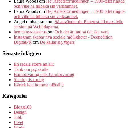
Laura Woods
om
Hej Arbetsförmedlingen – 1900-talet ringde
och ville ha tillbaka sin verksamhet.
Laura Woods
om
Hej Arbetsförmedlingen – 1900-talet ringde
och ville ha tillbaka sin verksamhet.
Angela Johansson
om
Så använder du Pinterest till max. Min
session på Webbdagarna.
hemtjanst-vasteras
om
Och det är inte så det ska vara
Instagram skapar nya sociala möjligheter - Deepedition
DigitalPR
om
De kallar sig #igers
Senaste inläggen
En rädsla större än allt
Tänk om jag skulle
Barnförvaring eller barnförvirring
Sharing is caring
Kärlek kan komma plötsligt
Kategorier
Blogg100
Design
Jobb
Livet
Mode