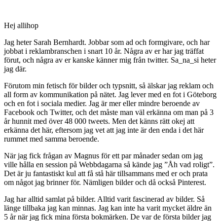
Hej allihop
Jag heter Sarah Bernhardt. Jobbar som ad och formgivare, och har
jobbat i reklambranschen i snart 10 år. Några av er har jag träffat
förut, och några av er kanske känner mig från twitter. Sa_na_si heter
jag där.
Förutom min fetisch för bilder och typsnitt, så älskar jag reklam och
all form av kommunikation på nätet. Jag lever med en fot i Göteborg
och en fot i sociala medier. Jag är mer eller mindre beroende av
Facebook och Twitter, och det måste man väl erkänna om man på 3
år hunnit med över 48 000 tweets. Men det känns rätt okej att
erkänna det här, eftersom jag vet att jag inte är den enda i det här
rummet med samma beroende.
När jag fick frågan av Magnus för ett par månader sedan om jag
ville hålla en session på Webbdagarna så kände jag ”Åh vad roligt”.
Det är ju fantastiskt kul att få stå här tillsammans med er och prata
om något jag brinner för. Nämligen bilder och då också Pinterest.
Jag har alltid samlat på bilder. Alltid varit fascinerad av bilder. Så
länge tillbaka jag kan minnas. Jag kan inte ha varit mycket äldre än
5 år när jag fick mina första bokmärken. De var de första bilder jag