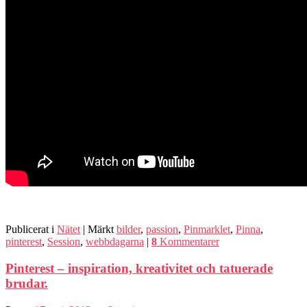
Publicerat i
Nätet
|
Märkt
bilder
,
passion
,
Pinmarklet
,
Pinna
,
pinterest
,
Session
,
webbdagarna
|
8
Kommentarer
Pinterest – inspiration, kreativitet och tatuerade
brudar.