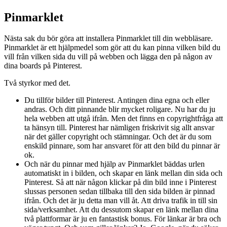
Pinmarklet
Nästa sak du bör göra att installera Pinmarklet till din webbläsare.
Pinmarklet är ett hjälpmedel som gör att du kan pinna vilken bild du
vill från vilken sida du vill på webben och lägga den på någon av
dina boards på Pinterest.
Två styrkor med det.
Du tillför bilder till Pinterest. Antingen dina egna och eller
andras. Och ditt pinnande blir mycket roligare. Nu har du ju
hela webben att utgå ifrån. Men det finns en copyrightfråga att
ta hänsyn till. Pinterest har nämligen friskrivit sig allt ansvar
när det gäller copyright och stämningar. Och det är du som
enskild pinnare, som har ansvaret för att den bild du pinnar är
ok.
Och när du pinnar med hjälp av Pinmarklet bäddas urlen
automatiskt in i bilden, och skapar en länk mellan din sida och
Pinterest. Så att när någon klickar på din bild inne i Pinterest
slussas personen sedan tillbaka till den sida bilden är pinnad
ifrån. Och det är ju detta man vill åt. Att driva trafik in till sin
sida/verksamhet. Att du dessutom skapar en länk mellan dina
två plattformar är ju en fantastisk bonus. För länkar är bra och