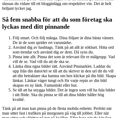
slussas du vidare till ett blogginlägg om respektive vin. Det är helt
briljant tycker jag.
Så fem snabba för att du som företag ska
lyckas med ditt pinnande
Följ smart. Och följ många. Dina följare är dina bästa vänner.
De är de som sprider ert varumärke.
Använd dig av hashtags. Tänk på att allt är sökbart. Hitta ord
som trendar och använd dig av dem. Då syns du.
Pinna inte allt. Pinna det som är relevant för er målgrupp. Vad
vill de se. Vad vill du att de ska se.
Länka dina egna bilder rätt. Använd Pinmarklet. Laddar du
upp från din dator/tel se till att du skriver in den url dit du vill
att din betraktare ska hamna om hen klickar på din bild. Skapa
länkar. Länkar väger tungt och för varje repin av din bild
skapas en ny länk. Fantastiskt eller hur.
Se till att ha snygga bilder. Det är ingen som vill ha fula bilder
i sitt flöde. Ska du pinna se till att dina bilder håller hög
kvalité.
Tänk på att man kan pinna på de flesta mobila enheter. Perfekt när
man sitter fast i trafiken på morgonen på väg till jobbet. Eller när
man sitter och slötittar på tvn på kvällen. Eller bara när du kör fast