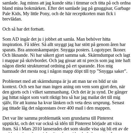
samlade. Jag minns att jag kunde sitta i timmar och titta på och ordna
bland mina bokmärken. Efter det samlade jag på gnuggisar, Garbage
Pale Kids, My little Pony, och de här receptkorten man fick i
brevlådan.
Och så har det fortsatt.
Som AD ingår det ju i jobbet att samla. Man behöver hitta
inspiration. Få idéer. Så allt snyggt jag har stött på genom åren har
sparats. Bra annonskampanjer. Snygga posters. Logotyper. Ikoner.
Och liknande. Ni har säkert gjort samma sak. Skärmdumpat och lagt
i mappar på skrivbordet. Och jag gissar att ni precis som jag inte haft
någon direkt strukturerad ordning på ert sparande. Hos mig
hamnade det mesta nog i någon mapp döpt till typ ”Snygga saker”.
Problemet med att skärmdumpa är ju att man tar en bild ur sin
kontext. Och sen har man ingen aning om vem som gjort den, när
den gjorts och i vilket sammanhang. Och det är ju synd. De gånger
jag hittat något som varit riktigt bra så har jag mailat det till mig
själv, för att kunna ha kvar länken och veta dess ursprung. Senast
jag tittade låg det någonstans över 400 mail i den mappen.
Det var lite samma problematik som grundarna till Pinterest
upptäckt, och det var också så idén till Pinterest började att växa
fram. Så i Mars 2010 lanserades det som skulle visa sig bli ett av de