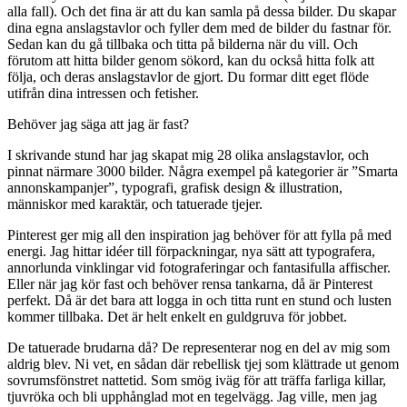
alla fall). Och det fina är att du kan samla på dessa bilder. Du skapar
dina egna anslagstavlor och fyller dem med de bilder du fastnar för.
Sedan kan du gå tillbaka och titta på bilderna när du vill. Och
förutom att hitta bilder genom sökord, kan du också hitta folk att
följa, och deras anslagstavlor de gjort. Du formar ditt eget flöde
utifrån dina intressen och fetisher.
Behöver jag säga att jag är fast?
I skrivande stund har jag skapat mig 28 olika anslagstavlor, och
pinnat närmare 3000 bilder. Några exempel på kategorier är ”Smarta
annonskampanjer”, typografi, grafisk design & illustration,
människor med karaktär, och tatuerade tjejer.
Pinterest ger mig all den inspiration jag behöver för att fylla på med
energi. Jag hittar idéer till förpackningar, nya sätt att typografera,
annorlunda vinklingar vid fotograferingar och fantasifulla affischer.
Eller när jag kör fast och behöver rensa tankarna, då är Pinterest
perfekt. Då är det bara att logga in och titta runt en stund och lusten
kommer tillbaka. Det är helt enkelt en guldgruva för jobbet.
De tatuerade brudarna då? De representerar nog en del av mig som
aldrig blev. Ni vet, en sådan där rebellisk tjej som klättrade ut genom
sovrumsfönstret nattetid. Som smög iväg för att träffa farliga killar,
tjuvröka och bli upphånglad mot en tegelvägg. Jag ville, men jag