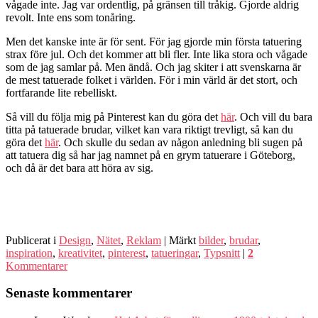
vågade inte. Jag var ordentlig, på gränsen till tråkig. Gjorde aldrig
revolt. Inte ens som tonåring.
Men det kanske inte är för sent. För jag gjorde min första tatuering
strax före jul. Och det kommer att bli fler. Inte lika stora och vågade
som de jag samlar på. Men ändå. Och jag skiter i att svenskarna är
de mest tatuerade folket i världen. För i min värld är det stort, och
fortfarande lite rebelliskt.
Så vill du följa mig på Pinterest kan du göra det
här
. Och vill du bara
titta på tatuerade brudar, vilket kan vara riktigt trevligt, så kan du
göra det
här
. Och skulle du sedan av någon anledning bli sugen på
att tatuera dig så har jag namnet på en grym tatuerare i Göteborg,
och då är det bara att höra av sig.
Publicerat i
Design
,
Nätet
,
Reklam
|
Märkt
bilder
,
brudar
,
inspiration
,
kreativitet
,
pinterest
,
tatueringar
,
Typsnitt
|
2
Kommentarer
Senaste kommentarer