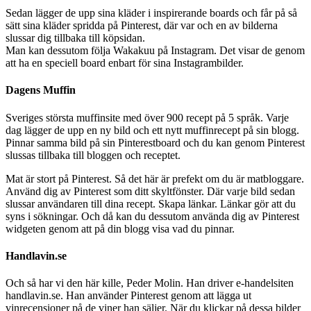
Sedan lägger de upp sina kläder i inspirerande boards och får på så
sätt sina kläder spridda på Pinterest, där var och en av bilderna
slussar dig tillbaka till köpsidan.
Man kan dessutom följa Wakakuu på Instagram. Det visar de genom
att ha en speciell board enbart för sina Instagrambilder.
Dagens Muffin
Sveriges största muffinsite med över 900 recept på 5 språk. Varje
dag lägger de upp en ny bild och ett nytt muffinrecept på sin blogg.
Pinnar samma bild på sin Pinterestboard och du kan genom Pinterest
slussas tillbaka till bloggen och receptet.
Mat är stort på Pinterest. Så det här är prefekt om du är matbloggare.
Använd dig av Pinterest som ditt skyltfönster. Där varje bild sedan
slussar användaren till dina recept. Skapa länkar. Länkar gör att du
syns i sökningar. Och då kan du dessutom använda dig av Pinterest
widgeten genom att på din blogg visa vad du pinnar.
Handlavin.se
Och så har vi den här kille, Peder Molin. Han driver e-handelsiten
handlavin.se. Han använder Pinterest genom att lägga ut
vinrecensioner på de viner han säljer. När du klickar på dessa bilder