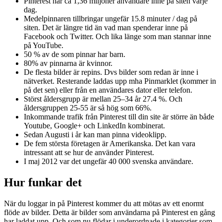
Pinterest har ca 1,36 miljoner användare inne på siten varje
dag.
Medelpinnaren tillbringar ungefär 15.8 minuter / dag på
siten. Det är längre tid än vad man spenderar inne på
Facebook och Twitter. Och lika länge som man stannar inne
på YouTube.
50 % av de som pinnar har barn.
80% av pinnarna är kvinnor.
De flesta bilder är repins. Dvs bilder som redan är inne i
nätverket. Resterande laddas upp mha Pinmarklet (kommer in
på det sen) eller från en användares dator eller telefon.
Störst åldersgrupp är mellan 25–34 år 27.4 %. Och
åldersgruppen 25-55 är så hög som 66%.
Inkommande trafik från Pinterest till din site är större än både
Youtube, Google+ och LinkedIn kombinerat.
Sedan Augusti i år kan man pinna videoklipp.
De fem största företagen är Amerikanska. Det kan vara
intressant att se hur de använder Pinterest.
I maj 2012 var det ungefär 40 000 svenska användare.
Hur funkar det
När du loggar in på Pinterest kommer du att mötas av ett enormt
flöde av bilder. Detta är bilder som användarna på Pinterest en gång
har laddat upp. Och som nu flödar i underordnade i kategorier som