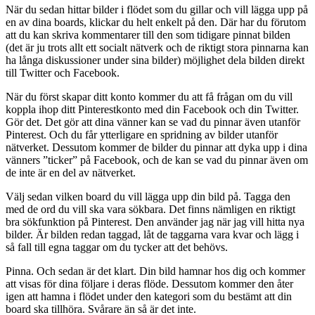
När du sedan hittar bilder i flödet som du gillar och vill lägga upp på
en av dina boards, klickar du helt enkelt på den. Där har du förutom
att du kan skriva kommentarer till den som tidigare pinnat bilden
(det är ju trots allt ett socialt nätverk och de riktigt stora pinnarna kan
ha långa diskussioner under sina bilder) möjlighet dela bilden direkt
till Twitter och Facebook.
När du först skapar ditt konto kommer du att få frågan om du vill
koppla ihop ditt Pinterestkonto med din Facebook och din Twitter.
Gör det. Det gör att dina vänner kan se vad du pinnar även utanför
Pinterest. Och du får ytterligare en spridning av bilder utanför
nätverket. Dessutom kommer de bilder du pinnar att dyka upp i dina
vänners ”ticker” på Facebook, och de kan se vad du pinnar även om
de inte är en del av nätverket.
Välj sedan vilken board du vill lägga upp din bild på. Tagga den
med de ord du vill ska vara sökbara. Det finns nämligen en riktigt
bra sökfunktion på Pinterest. Den använder jag när jag vill hitta nya
bilder. Är bilden redan taggad, låt de taggarna vara kvar och lägg i
så fall till egna taggar om du tycker att det behövs.
Pinna. Och sedan är det klart. Din bild hamnar hos dig och kommer
att visas för dina följare i deras flöde. Dessutom kommer den åter
igen att hamna i flödet under den kategori som du bestämt att din
board ska tillhöra. Svårare än så är det inte.