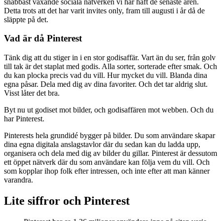
snabbast växande sociala nätverken vi har haft de senaste åren.
Detta trots att det har varit invites only, fram till augusti i år då de
släppte på det.
Vad är då Pinterest
Tänk dig att du stiger in i en stor godisaffär. Vart än du ser, från golv
till tak är det staplat med godis. Alla sorter, sorterade efter smak. Och
du kan plocka precis vad du vill. Hur mycket du vill. Blanda dina
egna påsar. Dela med dig av dina favoriter. Och det tar aldrig slut.
Visst låter det bra.
Byt nu ut godiset mot bilder, och godisaffären mot webben. Och du
har Pinterest.
Pinterests hela grundidé bygger på bilder. Du som användare skapar
dina egna digitala anslagstavlor där du sedan kan du ladda upp,
organisera och dela med dig av bilder du gillar. Pinterest är dessutom
ett öppet nätverk där du som användare kan följa vem du vill. Och
som kopplar ihop folk efter intressen, och inte efter att man känner
varandra.
Lite siffror och Pinterest