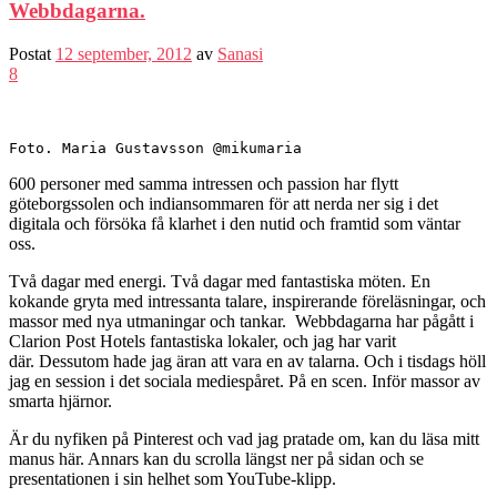
Webbdagarna.
Postat
12 september, 2012
av
Sanasi
8
Foto. Maria Gustavsson @mikumaria
600 personer med samma intressen och passion har flytt
göteborgssolen och indiansommaren för att nerda ner sig i det
digitala och försöka få klarhet i den nutid och framtid som väntar
oss.
Två dagar med energi. Två dagar med fantastiska möten. En
kokande gryta med intressanta talare, inspirerande föreläsningar, och
massor med nya utmaningar och tankar. Webbdagarna har pågått i
Clarion Post Hotels fantastiska lokaler, och jag har varit
där. Dessutom hade jag äran att vara en av talarna. Och i tisdags höll
jag en session i det sociala mediespåret. På en scen. Inför massor av
smarta hjärnor.
Är du nyfiken på Pinterest och vad jag pratade om, kan du läsa mitt
manus här. Annars kan du scrolla längst ner på sidan och se
presentationen i sin helhet som YouTube-klipp.