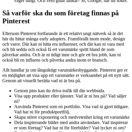
väger tungt. Och vem gillar länkar? Jo, Google, när du söker.
Så varför ska du som företag finnas på
Pinterest
Eftersom Pinterest fortfarande är ett relativt ungt nätverk så är det
här du hittar många early adopters. Framförallt inom mode, design
och varor. Där kan ni hitta era influenser, och där kan ni vara med
och bli sedda och också få ert varumärke spritt bland de som
påverkar andra. Och är ni tidigt inne och gör ett bra jobb, kan ni
också bli en influens och påverka andra inom er bransch.
Allt handlar ju om långsiktigt varumärkesbyggande. Pinterest ger er
en möjlighet att visa upp ert varumärke er verksamhet på ett nytt sätt.
Genom att visuellt berätta vad ni är bra på.
Genom pins kan du driva trafik till din webbsida.
Visa upp produkter eller tjänster. Vad är ni bra på? Vad säljer
ni?
Använda Pinterest som en portfolio. Visa vad ni gjort tidigare.
Vad har ni för produktportfölj.
Skapa större exponering och medvetenhet kring ert varumärke
Dela inspirerande bilder med andra användare. Vad inspirerar
er som företag? Vad har ni för förebilder? Vad tycker ni om?