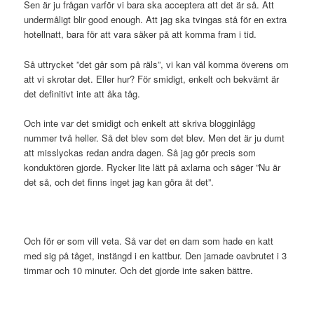
Sen är ju frågan varför vi bara ska acceptera att det är så. Att
undermåligt blir good enough. Att jag ska tvingas stå för en extra
hotellnatt, bara för att vara säker på att komma fram i tid.
Så uttrycket ”det går som på räls”, vi kan väl komma överens om
att vi skrotar det. Eller hur? För smidigt, enkelt och bekvämt är
det definitivt inte att åka tåg.
Och inte var det smidigt och enkelt att skriva blogginlägg
nummer två heller. Så det blev som det blev. Men det är ju dumt
att misslyckas redan andra dagen. Så jag gör precis som
konduktören gjorde. Rycker lite lätt på axlarna och säger ”Nu är
det så, och det finns inget jag kan göra åt det”.
Och för er som vill veta. Så var det en dam som hade en katt
med sig på tåget, instängd i en kattbur. Den jamade oavbrutet i 3
timmar och 10 minuter. Och det gjorde inte saken bättre.