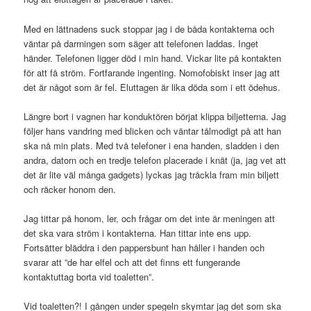
Med en lättnadens suck stoppar jag i de båda kontakterna och
väntar på darrningen som säger att telefonen laddas. Inget
händer. Telefonen ligger död i min hand. Vickar lite på kontakten
för att få ström. Fortfarande ingenting. Nomofobiskt inser jag att
det är något som är fel. Eluttagen är lika döda som i ett ödehus.
Längre bort i vagnen har konduktören börjat klippa biljetterna. Jag
följer hans vandring med blicken och väntar tålmodigt på att han
ska nå min plats. Med två telefoner i ena handen, sladden i den
andra, datorn och en tredje telefon placerade i knät (ja, jag vet att
det är lite väl många gadgets) lyckas jag tråckla fram min biljett
och räcker honom den.
Jag tittar på honom, ler, och frågar om det inte är meningen att
det ska vara ström i kontakterna. Han tittar inte ens upp.
Fortsätter bläddra i den pappersbunt han håller i handen och
svarar att ”de har elfel och att det finns ett fungerande
kontaktuttag borta vid toaletten”.
Vid toaletten?! I gången under spegeln skymtar jag det som ska