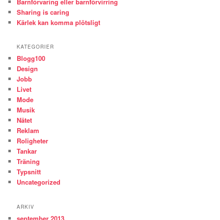
Barnförvaring eller barnförvirring
Sharing is caring
Kärlek kan komma plötsligt
KATEGORIER
Blogg100
Design
Jobb
Livet
Mode
Musik
Nätet
Reklam
Roligheter
Tankar
Träning
Typsnitt
Uncategorized
ARKIV
september 2013