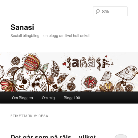
Sök
Sanasi
Socialt blingbling – en blogg om livet helt enkelt
Huvudmeny
Om Bloggen
Om mig
Blogg100
Hoppa till huvudinnehåll
Hoppa till sekundärt innehåll
ETIKETTARKIV:
RESA
Det går som på räls – vilket