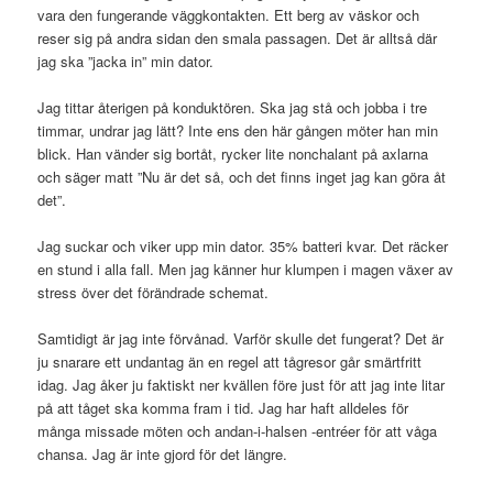
vara den fungerande väggkontakten. Ett berg av väskor och
reser sig på andra sidan den smala passagen. Det är alltså där
jag ska ”jacka in” min dator.
Jag tittar återigen på konduktören. Ska jag stå och jobba i tre
timmar, undrar jag lätt? Inte ens den här gången möter han min
blick. Han vänder sig bortåt, rycker lite nonchalant på axlarna
och säger matt ”Nu är det så, och det finns inget jag kan göra åt
det”.
Jag suckar och viker upp min dator. 35% batteri kvar. Det räcker
en stund i alla fall. Men jag känner hur klumpen i magen växer av
stress över det förändrade schemat.
Samtidigt är jag inte förvånad. Varför skulle det fungerat? Det är
ju snarare ett undantag än en regel att tågresor går smärtfritt
idag. Jag åker ju faktiskt ner kvällen före just för att jag inte litar
på att tåget ska komma fram i tid. Jag har haft alldeles för
många missade möten och andan-i-halsen -entréer för att våga
chansa. Jag är inte gjord för det längre.