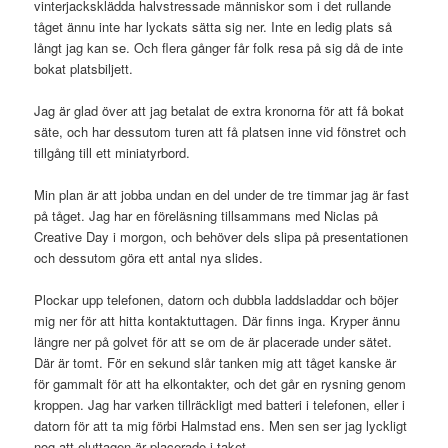
vinterjacksklädda halvstressade människor som i det rullande
tåget ännu inte har lyckats sätta sig ner. Inte en ledig plats så
långt jag kan se. Och flera gånger får folk resa på sig då de inte
bokat platsbiljett.
Jag är glad över att jag betalat de extra kronorna för att få bokat
säte, och har dessutom turen att få platsen inne vid fönstret och
tillgång till ett miniatyrbord.
Min plan är att jobba undan en del under de tre timmar jag är fast
på tåget. Jag har en föreläsning tillsammans med Niclas på
Creative Day i morgon, och behöver dels slipa på presentationen
och dessutom göra ett antal nya slides.
Plockar upp telefonen, datorn och dubbla laddsladdar och böjer
mig ner för att hitta kontaktuttagen. Där finns inga. Kryper ännu
längre ner på golvet för att se om de är placerade under sätet.
Där är tomt. För en sekund slår tanken mig att tåget kanske är
för gammalt för att ha elkontakter, och det går en rysning genom
kroppen. Jag har varken tillräckligt med batteri i telefonen, eller i
datorn för att ta mig förbi Halmstad ens. Men sen ser jag lyckligt
nog att eluttagen är placerade i taket.