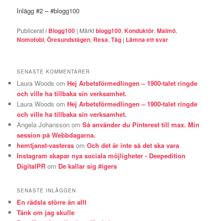
Inlägg #2 – #blogg100
Publicerat i
Blogg100
|
Märkt
blogg100
,
Konduktör
,
Malmö
,
Nomofobi
,
Öresundstågen
,
Resa
,
Tåg
|
Lämna ett svar
SENASTE KOMMENTARER
Laura Woods
om
Hej Arbetsförmedlingen – 1900-talet ringde
och ville ha tillbaka sin verksamhet.
Laura Woods
om
Hej Arbetsförmedlingen – 1900-talet ringde
och ville ha tillbaka sin verksamhet.
Angela Johansson
om
Så använder du Pinterest till max. Min
session på Webbdagarna.
hemtjanst-vasteras
om
Och det är inte så det ska vara
Instagram skapar nya sociala möjligheter - Deepedition
DigitalPR
om
De kallar sig #igers
SENASTE INLÄGGEN
En rädsla större än allt
Tänk om jag skulle