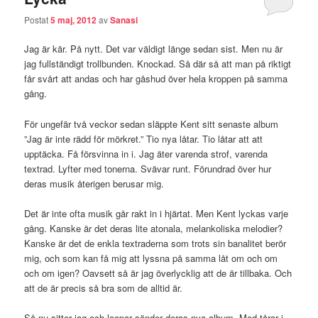
Postat
5 maj, 2012
av
Sanasi
Jag är kär. På nytt. Det var väldigt länge sedan sist. Men nu är
jag fullständigt trollbunden. Knockad. Så där så att man på riktigt
får svårt att andas och har gåshud över hela kroppen på samma
gång.
För ungefär två veckor sedan släppte Kent sitt senaste album
”Jag är inte rädd för mörkret.” Tio nya låtar. Tio låtar att att
upptäcka. Få försvinna in i. Jag äter varenda strof, varenda
textrad. Lyfter med tonerna. Svävar runt. Förundrad över hur
deras musik återigen berusar mig.
Det är inte ofta musik går rakt in i hjärtat. Men Kent lyckas varje
gång. Kanske är det deras lite atonala, melankoliska melodier?
Kanske är det de enkla textraderna som trots sin banalitet berör
mig, och som kan få mig att lyssna på samma låt om och om
och om igen? Oavsett så är jag överlycklig att de är tillbaka. Och
att de är precis så bra som de alltid är.
Så nu sitter jag och loopar sönder deras nya album. Med tårar i