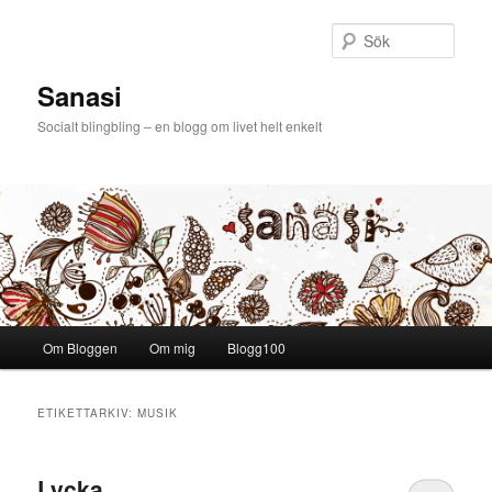
Sök
Sanasi
Socialt blingbling – en blogg om livet helt enkelt
Huvudmeny
Om Bloggen
Om mig
Blogg100
Hoppa till huvudinnehåll
Hoppa till sekundärt innehåll
ETIKETTARKIV:
MUSIK
Lycka