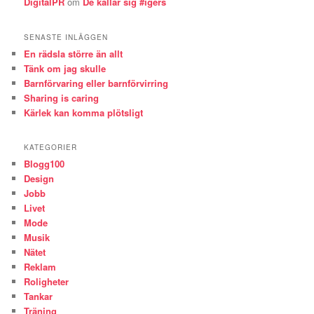
DigitalPR
om
De kallar sig #igers
SENASTE INLÄGGEN
En rädsla större än allt
Tänk om jag skulle
Barnförvaring eller barnförvirring
Sharing is caring
Kärlek kan komma plötsligt
KATEGORIER
Blogg100
Design
Jobb
Livet
Mode
Musik
Nätet
Reklam
Roligheter
Tankar
Träning