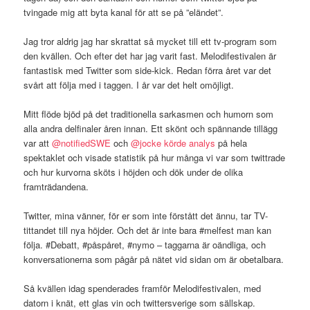
tvingade mig att byta kanal för att se på ”eländet”.
Jag tror aldrig jag har skrattat så mycket till ett tv-program som
den kvällen. Och efter det har jag varit fast. Melodifestivalen är
fantastisk med Twitter som side-kick. Redan förra året var det
svårt att följa med i taggen. I år var det helt omöjligt.
Mitt flöde bjöd på det traditionella sarkasmen och humorn som
alla andra delfinaler åren innan. Ett skönt och spännande tillägg
var att
@notifiedSWE
och
@jocke körde analys
på hela
spektaklet och visade statistik på hur många vi var som twittrade
och hur kurvorna sköts i höjden och dök under de olika
framträdandena.
Twitter, mina vänner, för er som inte förstått det ännu, tar TV-
tittandet till nya höjder. Och det är inte bara #melfest man kan
följa. #Debatt, #påspåret, #nymo – taggarna är oändliga, och
konversationerna som pågår på nätet vid sidan om är obetalbara.
Så kvällen idag spenderades framför Melodifestivalen, med
datorn i knät, ett glas vin och twittersverige som sällskap.