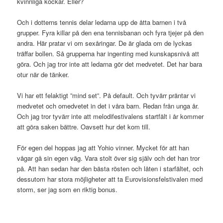
kvinnliga kockar. Eller?
Och i dotterns tennis delar ledarna upp de åtta barnen i två
grupper. Fyra killar på den ena tennisbanan och fyra tjejer på den
andra. Här pratar vi om sexåringar. De är glada om de lyckas
träffar bollen. Så grupperna har ingenting med kunskapsnivå att
göra. Och jag tror inte att ledarna gör det medvetet. Det har bara
otur när de tänker.
Vi har ett felaktigt ”mind set”. På default. Och tyvärr präntar vi
medvetet och omedvetet in det i våra barn. Redan från unga år.
Och jag tror tyvärr inte att melodifestivalens startfält i år kommer
att göra saken bättre. Oavsett hur det kom till.
För egen del hoppas jag att Yohio vinner. Mycket för att han
vågar gå sin egen väg. Vara stolt över sig själv och det han tror
på. Att han sedan har den bästa rösten och låten i starfältet, och
dessutom har stora möjligheter att ta Eurovisionsfelstivalen med
storm, ser jag som en riktig bonus.