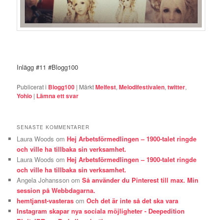
Inlägg #11 #Blogg100
Publicerat i
Blogg100
|
Märkt
Melfest
,
Melodifestivalen
,
twitter
,
Yohio
|
Lämna ett svar
SENASTE KOMMENTARER
Laura Woods
om
Hej Arbetsförmedlingen – 1900-talet ringde
och ville ha tillbaka sin verksamhet.
Laura Woods
om
Hej Arbetsförmedlingen – 1900-talet ringde
och ville ha tillbaka sin verksamhet.
Angela Johansson
om
Så använder du Pinterest till max. Min
session på Webbdagarna.
hemtjanst-vasteras
om
Och det är inte så det ska vara
Instagram skapar nya sociala möjligheter - Deepedition