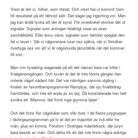
Visst är det vi, folket, som röstat. Och visst har vi kommit fram
till resultatet på ett rättvist sätt. Det säger jag ingenting om. Men
jag kan ändå tycka att det är synd. För omedvetet skickar det ut
signaler. Signaler som antingen felaktigt visar en skev
samhällsbild. Eller ännu värre, signaler som faktiskt speglar den
tid vi lever i. Där vi någonstans lurar oss själva, när vi försöker
övertyga oss om att vi är någorlunda jämställda när det kommer
till kön.
Men min fyraåring reagerade på att det nästan bara var killar i
finalgenomgången. Och tyvärr är det är inte första gången han
noterar något sådant här. Det var nämligen samma utgång i
finalen av favoritbarnprogrammet Rampljus, där sju finalbidrag
framfördes, och inte ett enda av en tjej. Då konstaterade han helt
sonika att ”Mamma, det finns inga grymma tjejer.”
Och det finns fler vågskålar som slår över. I de flesta jurygrupper
i tävlingsprogrammen på tv är det en majoritet av två eller tre
män, plus en kvinna. Förutom i Sveriges mästerkock, där juryn
bara består av män. Och detta för att det inte finns några duktiga