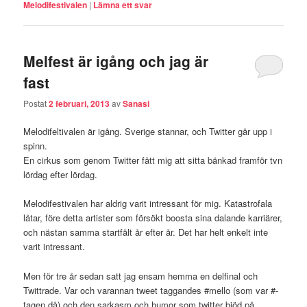
Melodifestivalen
|
Lämna ett svar
Melfest är igång och jag är
fast
Postat
2 februari, 2013
av
Sanasi
Melodifeltivalen är igång. Sverige stannar, och Twitter går upp i
spinn.
En cirkus som genom Twitter fått mig att sitta bänkad framför tvn
lördag efter lördag.
Melodifestivalen har aldrig varit intressant för mig. Katastrofala
låtar, före detta artister som försökt boosta sina dalande karriärer,
och nästan samma startfält år efter år. Det har helt enkelt inte
varit intressant.
Men för tre år sedan satt jag ensam hemma en delfinal och
Twittrade. Var och varannan tweet taggandes #mello (som var #-
tagen då) och den sarkasm och humor som twitter bjöd på