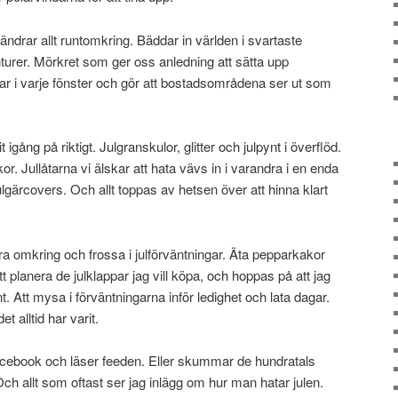
ndrar allt runtomkring. Bäddar in världen i svartaste
urer. Mörkret som ger oss anledning att sätta upp
kar i varje fönster och gör att bostadsområdena ser ut som
igång på riktigt. Julgranskulor, glitter och julpynt i överflöd.
. Jullåtarna vi älskar att hata vävs in i varandra i en enda
gärcovers. Och allt toppas av hetsen över att hinna klart
ra omkring och frossa i julförväntningar. Äta pepparkakor
t planera de julklappar jag vill köpa, och hoppas på att jag
nt. Att mysa i förväntningarna inför ledighet och lata dagar.
 alltid har varit.
acebook och läser feeden. Eller skummar de hundratals
Och allt som oftast ser jag inlägg om hur man hatar julen.