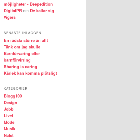
möjligheter - Deepedition
DigitalPR
om
De kallar sig
#igers
SENASTE INLÄGGEN
En rädsla större än allt
Tänk om jag skulle
Barnförvaring eller
barnförvirring
Sharing is caring
Kärlek kan komma plötsligt
KATEGORIER
Blogg100
Design
Jobb
Livet
Mode
Musik
Nätet