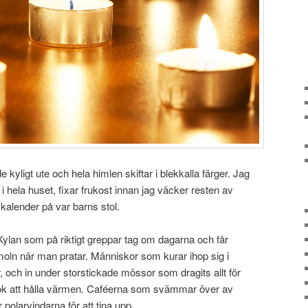
 kyligt ute och hela himlen skiftar i blekkalla färger. Jag
 hela huset, fixar frukost innan jag väcker resten av
skalender på var barns stol.
lan som på riktigt greppar tag om dagarna och får
oln när man pratar. Människor som kurar ihop sig i
och in under storstickade mössor som dragits allt för
rsök att hålla värmen. Caféerna som svämmar över av
 polarvindarna för att tina upp.