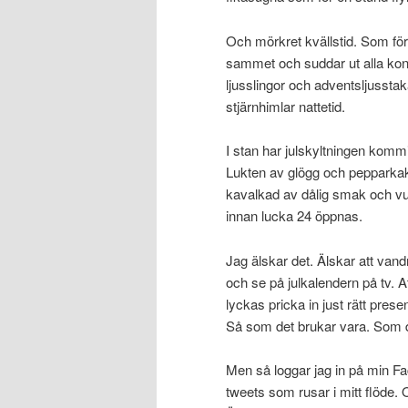
Och mörkret kvällstid. Som förä
sammet och suddar ut alla kont
ljusslingor och adventsljussta
stjärnhimlar nattetid.
I stan har julskyltningen kommit 
Lukten av glögg och pepparkakor
kavalkad av dålig smak och vul
innan lucka 24 öppnas.
Jag älskar det. Älskar att vand
och se på julkalendern på tv. At
lyckas pricka in just rätt prese
Så som det brukar vara. Som det
Men så loggar jag in på min F
tweets som rusar i mitt flöde. 