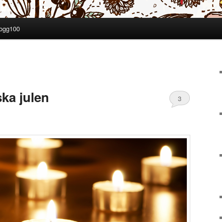
ogg100
l
ska julen
3