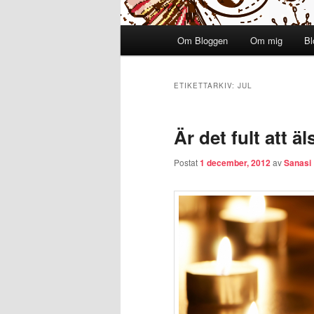
Huvudmeny
Om Bloggen
Om mig
Bl
Hoppa till huvudinnehåll
Hoppa till sekundärt innehål
ETIKETTARKIV:
JUL
Är det fult att äl
Postat
1 december, 2012
av
Sanasi