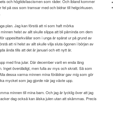
ets och högtidsfascismen som råder. Och ibland kommer
r fel på oss som tramsar med och bidrar till helgcirkusen.
.
a plan. Jag kan förstå att ni som haft mörka
nnen helst av allt skulle slippa att bli påminda om dem
inför uppesittarkvällar som i unga år spårat ur på grund av
stå att ni helst av allt skulle vilja sluta ögonen i början av
ända tills att det är januari och ett nytt år.
 upp med fina jular. Där december varit en enda lång
fton. Inget överdådigt, men fulla av mys och skratt. Så som
 i. Alla dessa varma minnen mina föräldrar gav mig som gör
n lika mycket som jag gjorde när jag växte upp.
mma minnen till mina barn. Och jag är lycklig över att jag
 vacker dag också kan älska julen utan att skämmas. Precis