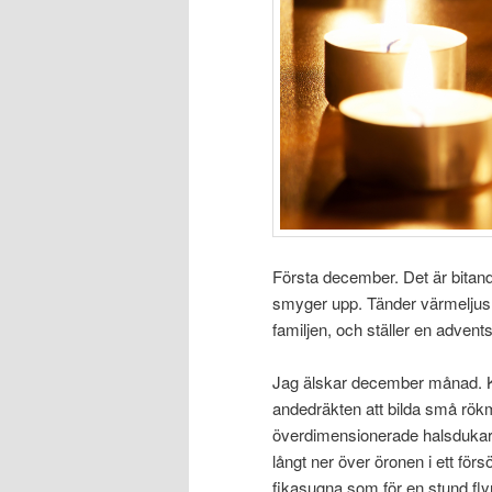
Första december. Det är bitande
smyger upp. Tänder värmeljus i
familjen, och ställer en advent
Jag älskar december månad. Ky
andedräkten att bilda små rökm
överdimensionerade halsdukar, 
långt ner över öronen i ett fö
fikasugna som för en stund flyr