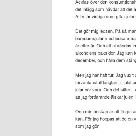
Äcklas över den konsumtionsh
det inlägg som hävdar att det ä
Att vi är vidriga som gillar julen
Det gör mig ledsen. På så mång
barndomsjular med ledsamma mi
år efter år. Och att ni våndas 
alkoholens baksidor. Jag kan för
december, och hålla dem stängda 
Men jag har haft tur. Jag vuxit
förväntansfull längtan till jula
jular bör vara. Och det sitter
att jag fortfarande älskar jule
Och min önskan är att få ge sa
kan. För jag hoppas att de en
som jag gör.