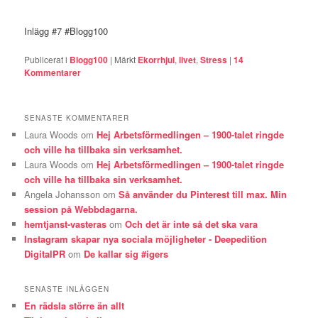
Inlägg #7 #Blogg100
Publicerat i
Blogg100
|
Märkt
Ekorrhjul
,
livet
,
Stress
|
14
Kommentarer
SENASTE KOMMENTARER
Laura Woods
om
Hej Arbetsförmedlingen – 1900-talet ringde
och ville ha tillbaka sin verksamhet.
Laura Woods
om
Hej Arbetsförmedlingen – 1900-talet ringde
och ville ha tillbaka sin verksamhet.
Angela Johansson
om
Så använder du Pinterest till max. Min
session på Webbdagarna.
hemtjanst-vasteras
om
Och det är inte så det ska vara
Instagram skapar nya sociala möjligheter - Deepedition
DigitalPR
om
De kallar sig #igers
SENASTE INLÄGGEN
En rädsla större än allt