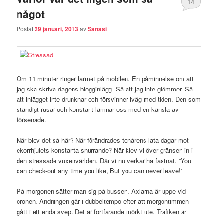
14
något
Postat
29 januari, 2013
av
Sanasi
Om 11 minuter ringer larmet på mobilen. En påminnelse om att
jag ska skriva dagens blogginlägg. Så att jag inte glömmer. Så
att inlägget inte drunknar och försvinner iväg med tiden. Den som
ständigt rusar och konstant lämnar oss med en känsla av
försenade.
När blev det så här? När förändrades tonårens lata dagar mot
ekorrhjulets konstanta snurrande? När klev vi över gränsen in i
den stressade vuxenvärlden. Där vi nu verkar ha fastnat. ”You
can check-out any time you like, But you can never leave!”
På morgonen sätter man sig på bussen. Axlarna är uppe vid
öronen. Andningen går i dubbeltempo efter att morgontimmen
gått i ett enda svep. Det är fortfarande mörkt ute. Trafiken är