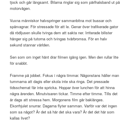
tjock och går långsamt. Bilarna ringlar sig som pärlhalsband ut på
motorvägen.
Vuxna människor halvspringer sammanbitna mot bussar och
spårvagnar. För stressade för att le. Genar över trafikerade gator
då rödljusen skulle tvinga dem att sakta ner. Irriterade bilister
hänger sig på tutorna och tvingas tvärbromsa. För en halv
sekund stannar världen.
Sen som om inget hänt drar filmen igång igen. Men den rullar lite
för snabbt.
Framme på jobbet. Fokus i några timmar. Någonstans håller man
tummarna att dagis eller skola inte ska ringa. Det pressade
tidsschemat får inte spricka. Hoppar över lunchen för att hinna
några ärenden. Minutvisaren tickar. Timme efter timme. Tills det
är dags att stressa hem. Morgonens film går baklänges.
Ekorrhjulet snurrar. Dagarna flyter samman. Varför var det ingen
som sa något? Är det så här det ska vara? Är det det här som
kallas livet?