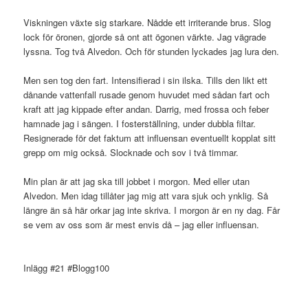
Viskningen växte sig starkare. Nådde ett irriterande brus. Slog
lock för öronen, gjorde så ont att ögonen värkte. Jag vägrade
lyssna. Tog två Alvedon. Och för stunden lyckades jag lura den.
Men sen tog den fart. Intensifierad i sin ilska. Tills den likt ett
dånande vattenfall rusade genom huvudet med sådan fart och
kraft att jag kippade efter andan. Darrig, med frossa och feber
hamnade jag i sängen. I fosterställning, under dubbla filtar.
Resignerade för det faktum att influensan eventuellt kopplat sitt
grepp om mig också. Slocknade och sov i två timmar.
Min plan är att jag ska till jobbet i morgon. Med eller utan
Alvedon. Men idag tillåter jag mig att vara sjuk och ynklig. Så
längre än så här orkar jag inte skriva. I morgon är en ny dag. Får
se vem av oss som är mest envis då – jag eller influensan.
Inlägg #21 #Blogg100