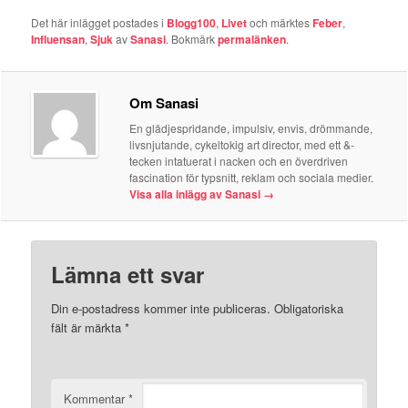
Det här inlägget postades i
Blogg100
,
Livet
och märktes
Feber
,
Influensan
,
Sjuk
av
Sanasi
. Bokmärk
permalänken
.
Om Sanasi
En glädjespridande, impulsiv, envis, drömmande,
livsnjutande, cykeltokig art director, med ett &-
tecken intatuerat i nacken och en överdriven
fascination för typsnitt, reklam och sociala medier.
Visa alla inlägg av Sanasi
→
Lämna ett svar
Din e-postadress kommer inte publiceras.
Obligatoriska
fält är märkta
*
Kommentar
*