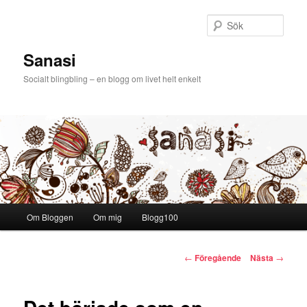
Sök
Sanasi
Socialt blingbling – en blogg om livet helt enkelt
Huvudmeny
Om Bloggen
Om mig
Blogg100
Hoppa till huvudinnehåll
Inläggsnavigering
←
Föregående
Nästa
→