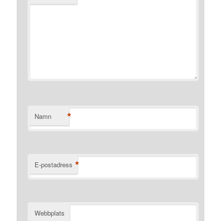
*
Namn
*
E-postadress
Webbplats