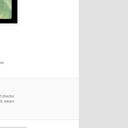
ärk
 director,
tt, reklam