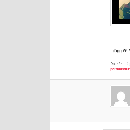
Inlägg #6
Det här inlä
permalänk