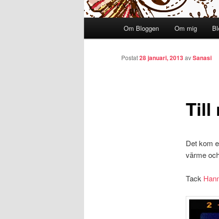
Huvudmeny
Om Bloggen
Om mig
Bl
Hoppa till huvudinnehåll
Postat
28 januari, 2013
av
Sanasi
Till
Det kom et
värme och 
Tack
Han