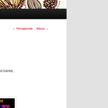
Inläggsnavigering
←
Föregående
Nästa
→
ed kärlek,