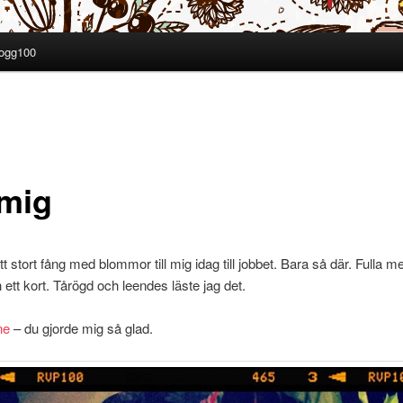
ogg100
 mig
t stort fång med blommor till mig idag till jobbet. Bara så där. Fulla m
ett kort. Tårögd och leendes läste jag det.
ne
– du gjorde mig så glad.