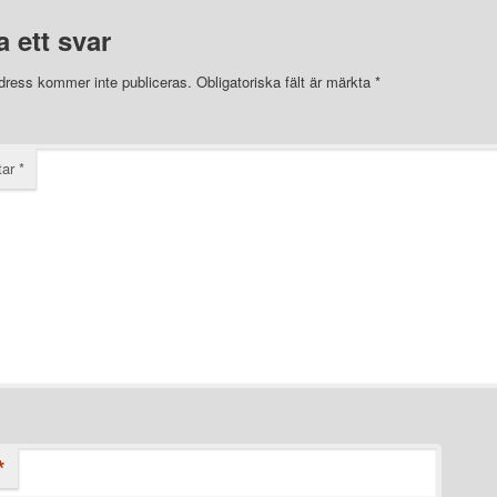
 ett svar
dress kommer inte publiceras.
Obligatoriska fält är märkta
*
tar
*
*