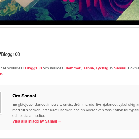
 #Blogg100
gget postades i
Blogg100
och märktes
Blommor
,
Hanne
,
Lycklig
av
Sanasi
. Bokm
en
.
Om Sanasi
En glädjespridande, impulsiv, envis, drömmande, livsnjutande, cykeltokig art
med ett &-tecken intatuerat i nacken och en överdriven fascination för typsni
och sociala medier.
Visa alla inlägg av Sanasi
→