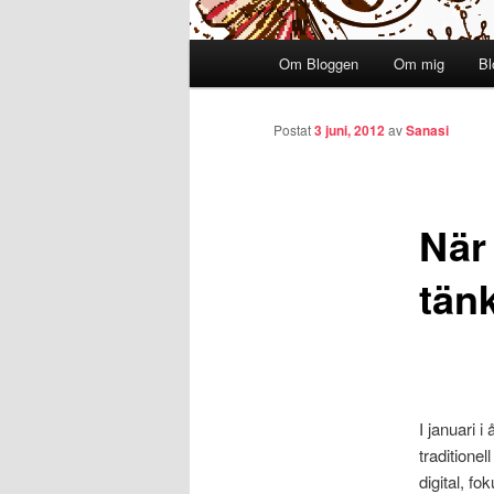
Huvudmeny
Om Bloggen
Om mig
Bl
Hoppa till huvudinnehåll
Postat
3 juni, 2012
av
Sanasi
När 
tänk
I januari i
traditione
digital, f