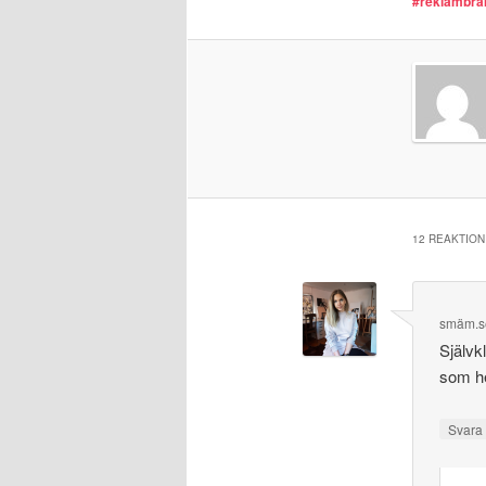
#reklambra
12 REAKTION 
smäm.s
Självkl
som he
Svar