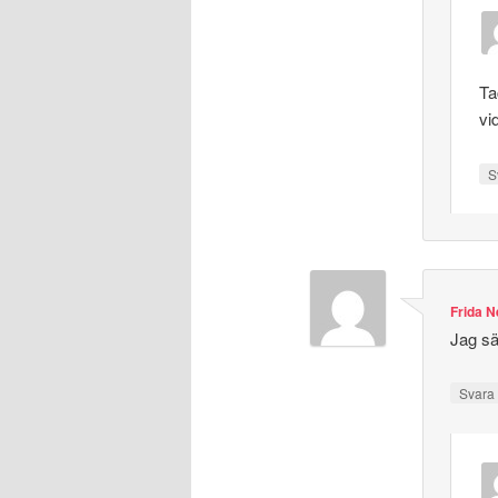
Ta
vi
S
Frida N
Jag sä
Svar