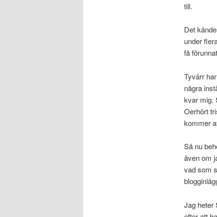
till.
Det kändes
under fler
få förunna
Tyvärr har
några instä
kvar mig. 
Oerhört tri
kommer at
Så nu behö
även om ja
vad som sk
blogginläg
Jag heter 
efter att 