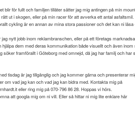
 blir för fullt och familjen tillåter sätter jag mig antingen på min moun
rätt ut i skogen, eller på min racer för att avverka ett antal asfaltsmil.
rallt cykling är en annan av mina stora passioner och det kan ni läs
r jag nytt jobb inom reklambranschen, eller på ett företags marknads
an hjälpa dem med deras kommunikation både visuellt och även inom 
g söker framförallt i Göteborg med omnejd, då jag har familj och har s
ed tisdag är jag tillgänglig och jag kommer gärna och presenterar m
er om vad jag kan och vad jag kan bidra med. Kontakta mig på
hardt.it eller ring mig på 070-796 86 28. Hoppas vi hörs.
mna att googla mig om ni vill. Eller så hittar ni mig lite enklare här