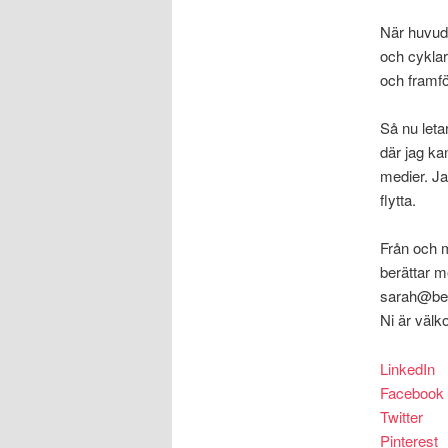
När huvudet
och cyklar 
och framfö
Så nu leta
där jag k
medier. Ja
flytta.
Från och m
berättar m
sarah@bern
Ni är välko
LinkedIn
Facebook
Twitter
Pinterest