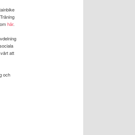
tainbike
 Träning
a om
här
.
avdelning
sociala
vårt att
ig och