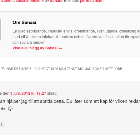
nschen #socialamedier #
av
Sanasi
. Bokmärk
permalänken
.
Om Sanasi
En glädjespridande, impulsiv, envis, drömmande, livsnjutande, cykeltokig art
med ett &-tecken intatuerat i nacken och en överdriven fascination för typsni
och sociala medier.
Visa alla inlägg av Sanasi
→
PÅ “
NÄR DET INTE BLIR RIKTIGT SOM MAN TÄNKT SIG. JAG SÖKER NYTT JOBB.
”
e
den
3 juni, 2012 kl. 19:27
skrev:
art hjälper jag till att sprida detta. Du låter som ett kap för vilken rek
lst 🙂
↓
a