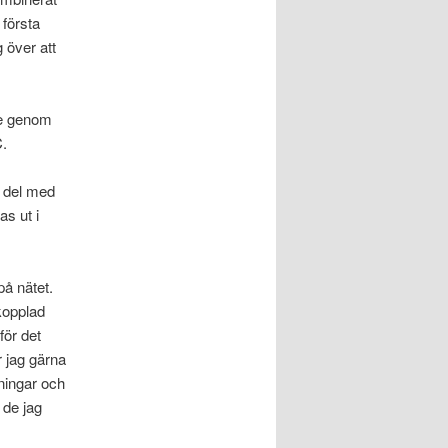
 första
g över att
re genom
.
n del med
s ut i
på nätet.
kopplad
för det
r jag gärna
sningar och
l de jag