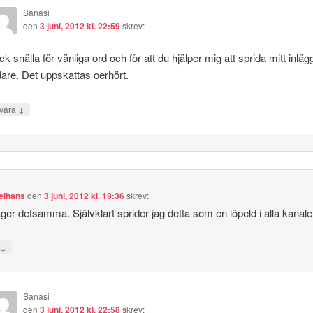
Sanasi
den
3 juni, 2012 kl. 22:59
skrev:
ck snälla för vänliga ord och för att du hjälper mig att sprida mitt inläg
dare. Det uppskattas oerhört.
↓
vara
elhans
den
3 juni, 2012 kl. 19:36
skrev:
ger detsamma. Självklart sprider jag detta som en löpeld i alla kanale
↓
a
Sanasi
den
3 juni, 2012 kl. 22:58
skrev: