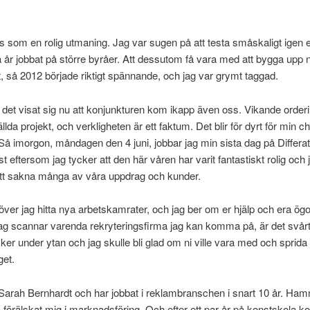
 som en rolig utmaning. Jag var sugen på att testa småskaligt igen ef
a år jobbat på större byråer. Att dessutom få vara med att bygga upp n
t, så 2012 började riktigt spännande, och jag var grymt taggad.
 det visat sig nu att konjunkturen kom ikapp även oss. Vikande order
llda projekt, och verkligheten är ett faktum. Det blir för dyrt för min ch
Så imorgon, måndagen den 4 juni, jobbar jag min sista dag på Differat
st eftersom jag tycker att den här våren har varit fantastiskt rolig och 
t sakna många av våra uppdrag och kunder.
ver jag hitta nya arbetskamrater, och jag ber om er hjälp och era ögo
g scannar varenda rekryteringsfirma jag kan komma på, är det svårt 
er under ytan och jag skulle bli glad om ni ville vara med och sprida 
get.
Sarah Bernhardt och har jobbat i reklambranschen i snart 10 år. Ha
ha förälskat mig i marknadsföring. Och efter ett par år på konstskola k