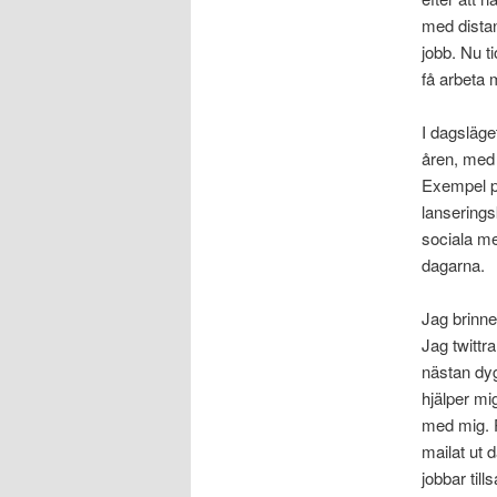
med distan
jobb. Nu ti
få arbeta 
I dagsläge
åren, med
Exempel på
lanserings
sociala me
dagarna.
Jag brinne
Jag twittr
nästan dygn
hjälper mi
med mig. P
mailat ut d
jobbar ti