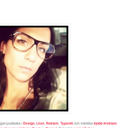
gget postades i
Design
,
Livet
,
Reklam
,
Typsnitt
och märktes
#jobb #reklam