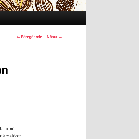
Inläggsnavigering
←
Föregående
Nästa
→
an
bli mer
r kreatörer