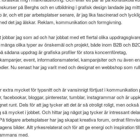
skurser på Berghs och en utbildning i grafisk design landade jag mitt
o år, och ett par arbetsplatser senare, är jag lika fascinerad och lyckli
med det jag älskar. Reklam, kommunikation och formgivning.
t jobbar jag som ad och har jobbat med ett flertal olika uppdragsgiva
 många olika typer av önskemål och projekt, både inom B2B och B2C
 sådana uppdrag är grafiska profiler för stora koncernföretag,
kampanjer, event, informationsmateriel, kampanjsiter och nu även e
dier. Nu senast har jag varit med och designat en webbshop som rulla
r extra mycket för typsnitt och är vansinnigt förtjust i kommunikation 
ar, facebookar, bloggar, pinterestar, tumblar, instagrammar och är upp
et runt. Dels för att jag tycker att det är så otroligt roligt, men också 
g så mycket i jobbet. Och hittar jag något jag tycker är intressant dela
å tidigare arbetsplatser har jag skapat kreativa forum, ordnat filmvi
agens bilder. Allt yrkesrelaterat och för att ge energi och inspiration til
llsammans med.